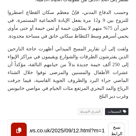
وحسب الدفاع المدني، فإنّ معظم سكان القطاع اضطروا
للنزوح بين 9 و12 مرة بفعل الإبادة الجماعية المستمرة، في
حين أن 75% منهم لا يملكون خيمة أو ثمن خيمة أو حتى مأوى
يحمي أسرهم وسط اكتظاظ سكاني خانق في مساحة محدودة.
ولفت إلى أن تقارير المسح الميداني أظهرت حاجة النازحين
الذين يفترشون الطرقات والشوارع ويقيمون في مراكز الإيواء
إلى 250 ألف خيمة جديدة بدلاً من خيامهم التالفة، مؤكداً أن
عشرات الأطفال والمسنين والمرضى توفوا خلال الشتاء
الماضي جراء البرد والظروف الجوية القاسية، فيما جرفت
الرياح والمد البحري المرتفع مئات الخيام في مواصي خانيونس
وغرب دير البلح
التصنيفات:
الشرق الاوسط
نسخ
الرابط