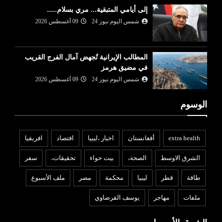
إلى أيامي المتبقية... مري بسلام.....
شمس اليوم نيوز 24
09 أغسطس 2026
المطالب الإيرانية تُجهض آمال الفرج القريب
في مضيق هرمز
شمس اليوم نيوز 24
09 أغسطس 2026
الوسوم
extra health
أفغانستان
اخبار ،ليبيا
افتصاد
افريقيا
الشرق الاوسط
الصحة،
بيت حواء
تحقيقات،
سفر
طاقة
قطر
ليبيا
محكمة
مصر
ملف الأسبوع
ملفات
مهاجر
يوسف القرضاوي