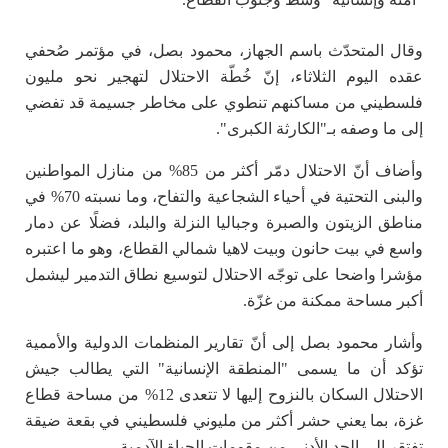
وقال المتحدّث باسم الجهاز، محمود بصل، في مؤتمر صُحفي
عقده اليوم الثلاثاء، إنّ خُطّة الاحتلال لتهجير نحو مليون
فلسطيني من مساكنهم تنطوي على مخاطر جسيمة قد تفضي
إلى ما وصفه بـ"الكارثة الكبرى".
وأضاف أنّ الاحتلال دمّر أكثر من 85% من منازل المواطنين
والبنى التحتية في أحياء الشجاعية والتفاح، وما نسبته 70% في
مناطق الزيتون والصبرة وجباليا النزلة والبلد، فضلًا عن دمار
واسع في بيت حانون وبيت لاهيا شمالي القطاع، وهو ما اعتبره
مؤشرا واضحا على توجّه الاحتلال لتوسيع نطاق التدمير ليشمل
أكبر مساحة ممكنة من غزّة.
وأشار محمود بصل إلى أنّ تقارير المنظمات الدولية والأممية
تؤكد أن ما يسمى "المنطقة الإنسانية" التي يطالب جيش
الاحتلال السكان بالنزوح إليها لا تتعدى 12% من مساحة قطاع
غزة، بما يعني حشر أكثر من مليوني فلسطيني في بقعة ضيقة
تفتقر إلى الحد الأدنى من مقومات الحياة الآدمية.