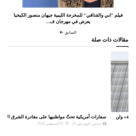
فيلم "ابي والقذافي" للمخرجة الليبية جيهان منصور الكيخيا
يعرض في مهرجان ف...
السابق
مقالات ذات صلة
سفارات أمريكية تحثّ مواطنيها على مغادرة الشرق الأوسط
نع
وا
شمس اليوم نيوز 24
01 أغسطس 2026