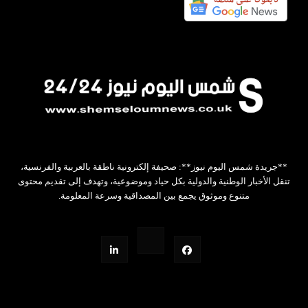
**جريدة شمس اليوم نيوز**: صحيفة إلكترونية ناطقة بالعربية والفرنسية،
تنقل الأخبار الوطنية والدولية بكل حياد وموضوعية، وتهدف إلى تقديم محتوى
متنوع وموثوق يجمع بين المصداقية وسرعة المعلومة.