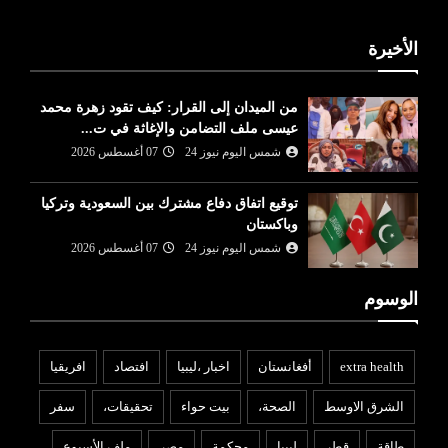
الأخيرة
من الميدان إلى القرار: كيف تقود زهرة محمد
عيسى ملف التضامن والإغاثة في ت...
شمس اليوم نيوز 24
07 أغسطس 2026
توقيع اتفاق دفاع مشترك بين السعودية وتركيا
وباكستان
شمس اليوم نيوز 24
07 أغسطس 2026
الوسوم
extra health
أفغانستان
اخبار ،ليبيا
افتصاد
افريقيا
الشرق الاوسط
الصحة،
بيت حواء
تحقيقات،
سفر
طاقة
قطر
ليبيا
محكمة
مصر
ملف الأسبوع