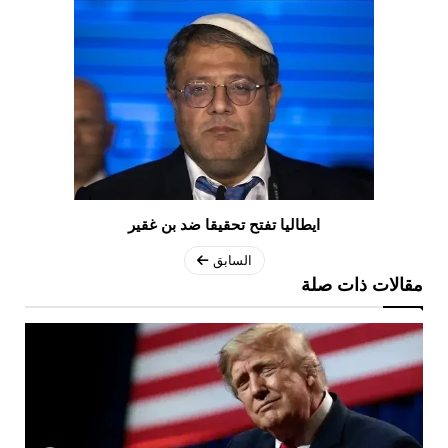
ايطاليا تفتح تحقيقا ضد بن غقير
السابق
مقالات ذات صلة