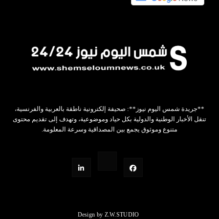
**جريدة شمس اليوم نيوز**: صحيفة إلكترونية ناطقة بالعربية والفرنسية،
تنقل الأخبار الوطنية والدولية بكل حياد وموضوعية، وتهدف إلى تقديم محتوى
متنوع وموثوق يجمع بين المصداقية وسرعة المعلومة.
Design by Z.W.STUDIO