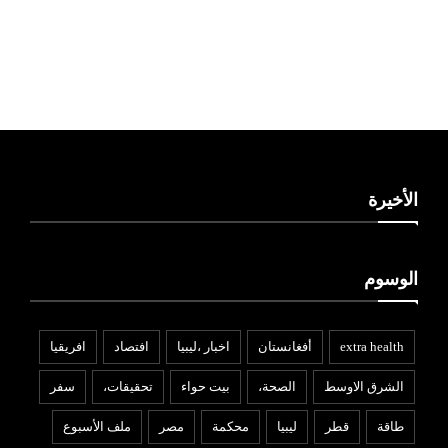
ليبيا طقس
الأخيرة
الوسوم
extra health
أفغانستان
اخبار ،ليبيا
افتصاد
افريقيا
الشرق الاوسط
الصحة،
بيت حواء
تحقيقات،
سفر
طاقة
قطر
ليبيا
محكمة
مصر
ملف الأسبوع