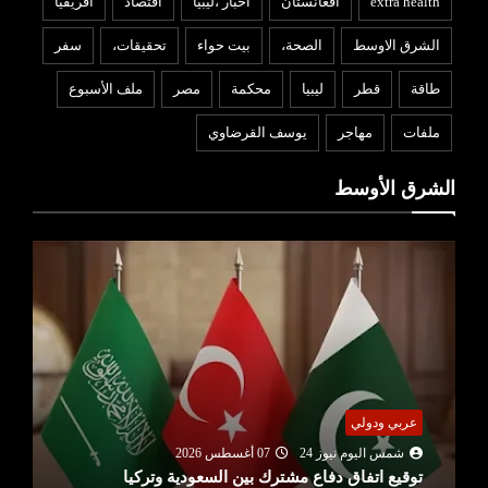
extra health
أفغانستان
اخبار ،ليبيا
افتصاد
افريقيا
الشرق الاوسط
الصحة،
بيت حواء
تحقيقات،
سفر
طاقة
قطر
ليبيا
محكمة
مصر
ملف الأسبوع
ملفات
مهاجر
يوسف القرضاوي
الشرق الأوسط
عربي ودولي
شمس اليوم نيوز 24
07 أغسطس 2026
توقيع اتفاق دفاع مشترك بين السعودية وتركيا