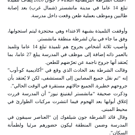
تبلغ 14 عاما في مدينة مانشستر (شمال غرب) بعد إصابة
طالبين وموظف بعملية طعن وقعت داخل مدرسة.
وأوقفت التلميذة بشبهة الاعتداء وهي محتجزة ليتم استجوابها،
وفق ما جاء في بيان لشرطة منطقة مانشستر.
وأصيب ثلاثة أشخاص بجروح هم تلميذة تبلغ 14 عاما وتلميذ
بالعمر ذاته إضافة إلى موظف في المدرسة يبلغ 27 عاما، بما
يُعتقد أنها جروح ناجمة عن تعرّضهم للطعن.
وقالت الشرطة بعد الحادث الذي وقع في “أكاديمية كو-أوب”
إنه “تم نقل جميع المصابين إلى المستشفى، لكن لا يُعتقد بأن
جروحهم خطيرة. الجميع حالاتهم مستقرة في الوقت الحالي”.
وذكرت صحيفة “مانشستر ايفنينغ نيوز” أن المدرسة قررت
إغلاق أبوابها بعد الهجوم فيما انتشرت مركبات الطوارئ في
محيط المبنى.
وقال قائد الشرطة جون شيلفوك إن “العناصر سيبقون في
المدرسة وضمن المنطقة ليكون حضورهم مرئيا ولطمأنة
السكان”.