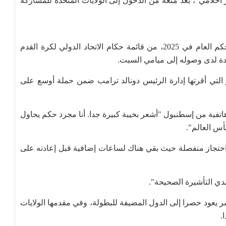
أحلامي"، بعد منعه من الدخول إلى الولايات المتحدة للمشاركة
وأُبعد عرتن الذي اختاره الاتحاد الإفريقي لكرة القدم حكم العام في 2025، من قائمة حكام الاتحاد الدولي لكرة القدم
تحدة لدى وصوله إلى ميامي السبت.
لتي أقرتها إدارة الرئيس دونالد ترامب ضمن حملة أوسع على
 هاتفية من إسطنبول "أشعر بخيبة كبيرة جدا. أنا مجرد حكم يحاول
أس العالم".
ساعة، نُقل إلى زنزانة احتجاز منفصلة حيث بقي هناك لساعات إضافية قبل إعادته على
ي التأشيرة الصحيحة".
لأمر يعود حصرا إلى الدول المضيفة للبطولة، وفي مقدمها الولايات
.