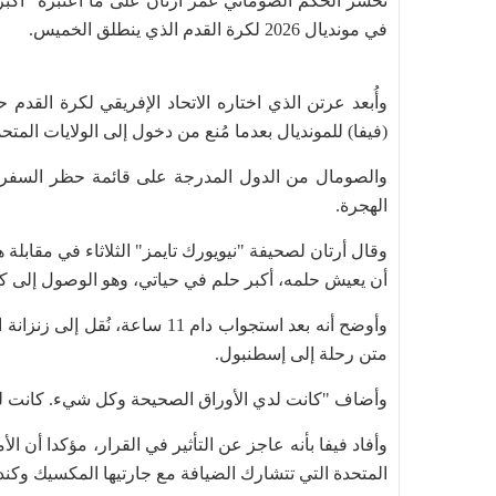
تحسر الحكم الصوماني عمر أرتان على ما اعتبره "أكبر 
في مونديال 2026 لكرة القدم الذي ينطلق الخميس.
(فيفا) للمونديال بعدما مُنع من دخول إلى الولايات الم
والصومال من الدول المدرجة على قائمة حظر السفر ا
الهجرة.
وقال أرتان لصحيفة "نيويورك تايمز" الثلاثاء في مقابلة
أن يعيش حلمه، أكبر حلم في حياتي، وهو الوصول إلى ك
وأوضح أنه بعد استجواب دام 11 
متن رحلة إلى إسطنبول.
وأضاف "كانت لدي الأوراق الصحيحة وكل شيء. كانت لد
وأفاد فيفا بأنه عاجز عن التأثير في القرار، مؤكدا أن ا
المتحدة التي تتشارك الضيافة مع جارتيها المكسيك وكندا