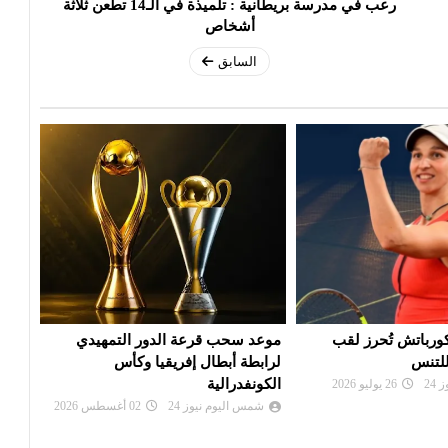
رعب في مدرسة بريطانية : تلميذة في الـ14 تطعن ثلاثة
أشخاص
السابق
 الدور التمهيدي
بي أس جي يزاحم ريال مدريد في
الألم
فريقيا وكأس
صفقة ديوماندي
دورة
شمس اليوم نيوز 24
28 يوليو 2026
شم
24
02 أغسطس 2026