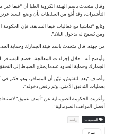
وقال متحدث باسم الهيئة الكروية العليا أن "فيفا غير 
التأشيرات، وقد أُبلغ من السلطات بأن وضع السيد عرتن 
وتابع "تماشيا مع فعاليات فيفا السابقة، فإن الحكوم
ومن يُسمح له بدخول البلاد".
من جهته، قال متحدث باسم هيئة الجمارك وحماية الحدود
وأوضح أنه "خلال إجراءات المعالجة، خضع المسافر ل
الجمارك وحماية الحدود عندما يحتاج الضباط إلى التحقق 
وأضاف "بعد التفتيش، تبيّن أن المسافر، وهو حكم في 
بعمليات التدقيق الأمني، وتم رفض دخوله".
وأعربت الحكومة الصومالية عن "أسف عميق" لاستبعاد ع
أفضل المواهب الصومالية".
التصنيفات:
رياضة
نسخ