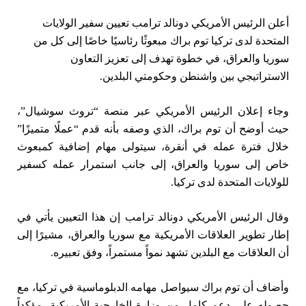
أعلن الرئيس الأمريكي دونالد ترامب تعيين سفير الولايات
المتحدة لدى تركيا توم براك مبعوثًا رئاسيًا خاصًا إلى كل من
سوريا والعراق، في خطوة تهدف إلى تعزيز التعاون
الاستراتيجي بين واشنطن وحكومتي البلدين.
وجاء إعلان الرئيس الأمريكي عبر منصة “تروث سوشيال”،
حيث أوضح أن توم براك، الذي وصفه بأنه قدم “عملًا متميزًا”
خلال فترة عمله في أنقرة، سيتولى مهام إضافية كمبعوث
خاص إلى سوريا والعراق، إلى جانب استمرار عمله كسفير
للولايات المتحدة لدى تركيا.
وقال الرئيس الأمريكي دونالد ترامب إن هذا التعيين يأتي في
إطار تطوير العلاقات الأمريكية مع سوريا والعراق، مشيرًا إلى
أن العلاقات مع البلدين تشهد نمواً مستمراً، وفق تعبيره.
وأضاف أن توم براك سيواصل مهامه الدبلوماسية في تركيا، مع
حصوله على دعم كامل من وزارة الخارجية الأمريكية، مؤكداً