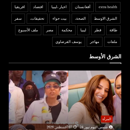
extra health
أفغانستان
اخبار ،ليبيا
افتصاد
افريقيا
الشرق الاوسط
الصحة،
بيت حواء
تحقيقات،
سفر
طاقة
قطر
ليبيا
محكمة
مصر
ملف الأسبوع
ملفات
مهاجر
يوسف القرضاوي
الشرق الأوسط
عربي ودولي
شمس اليوم نيوز 24
07 أغسطس 2026