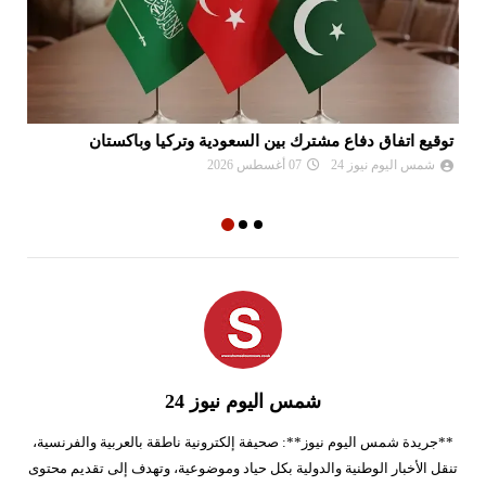
ردًا على روما.. إسبانيا تفرض إجراءات مراقبة أمام الوافدين من
وا
إيطاليا!
ال
شمس اليوم نيوز 24
07 أغسطس 2026
شمس اليوم نيوز 24
**جريدة شمس اليوم نيوز**: صحيفة إلكترونية ناطقة بالعربية والفرنسية،
تنقل الأخبار الوطنية والدولية بكل حياد وموضوعية، وتهدف إلى تقديم محتوى