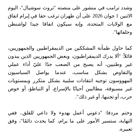
وشدد ترامب في منشور على منصته "تروث سوشيال"، اليوم
الاثنين 1 جوان 2026 على أن طهران ترغب حقا في إبرام اتفاق
مع الولايات المتحدة، وإنه سيكون اتفاقا جيدا لواشنطن
وحلفائها".
كما حاول طمأنة المشككين من الديمقراطيين والجمهوريين،
قائلاً: "ألا يدرك الديمقراطيون، وبعض الجمهوريين الذين يبدون
غير وطنيين، أنه يصبح من الصعب جدًا عليّ أداء عملي
والتفاوض بشكل مناسب، عندما يواصل السياسيون
المهووسون توجيه انتقادات سلبية بشكل متكرر وبمستويات
غير مسبوقة، مطالبين أحيانًا بالإسراع، أو التباطؤ، أو خوض
حرب، أو تجنبها، أو غير ذلك".
وختم مردفا: "دعوني أعمل بهدوء ولا داعي للقلق.. ففي
النهاية، ستسير الأمور على ما يرام، كما يحدث دائمًا"، وفق
تعبيره.