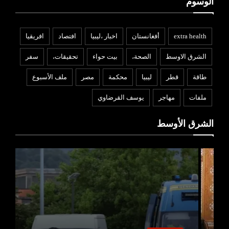
الوسوم
extra health
أفغانستان
اخبار ،ليبيا
افتصاد
افريقيا
الشرق الاوسط
الصحة،
بيت حواء
تحقيقات،
سفر
طاقة
قطر
ليبيا
محكمة
مصر
ملف الأسبوع
ملفات
مهاجر
يوسف القرضاوي
الشرق الأوسط