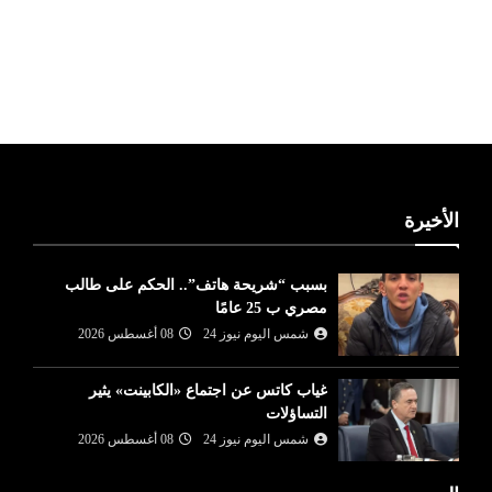
ليبيا طقس
الأخيرة
بسبب “شريحة هاتف”.. الحكم على طالب
مصري ب 25 عامًا
شمس اليوم نيوز 24
08 أغسطس 2026
غياب كاتس عن اجتماع «الكابينت» يثير
التساؤلات
شمس اليوم نيوز 24
08 أغسطس 2026