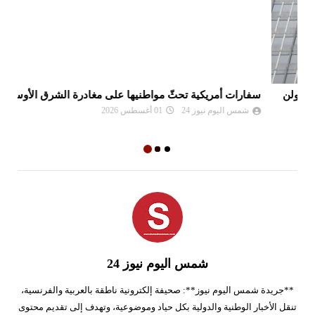
سفارات أمريكية تحثّ مواطنيها على مغادرة الشرق الأوسط
نع
وا
شمس اليوم نيوز 24
01 أغسطس 2026
شمس اليوم نيوز 24
**جريدة شمس اليوم نيوز**: صحيفة إلكترونية ناطقة بالعربية والفرنسية،
تنقل الأخبار الوطنية والدولية بكل حياد وموضوعية، وتهدف إلى تقديم محتوى