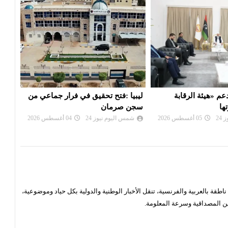
عم «هيئة الرقابة
ليبيا :فتح تحقيق في فرار جماعي من
ليبيا
ها
سجن صرمان
شم
24
05 أغسطس 2026
شمس اليوم نيوز 24
04 أغسطس 2026
قة بالعربية والفرنسية، تنقل الأخبار الوطنية والدولية بكل حياد وموضوعية،
ن المصداقية وسرعة المعلومة.