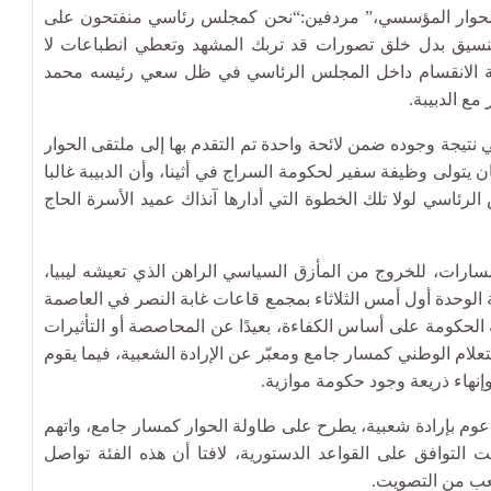
ات الحوار المؤسسي،” مردفين:“نحن كمجلس رئاسي منفتحون على
تنسيق بدل خلق تصورات قد تربك المشهد وتعطي انطباعات لا
حالة الانقسام داخل المجلس الرئاسي في ظل سعي رئيسه محمد
مع الدبيبة.
نتيجة وجوده ضمن لائحة واحدة تم التقدم بها إلى ملتقى الحوار
اع جنيف أوائل فبراير 2021 بعد أن كان يتولى وظيفة سفير لحكومة السراج في أثينا، وأن الدبيبة غالبا
رئاسي لولا تلك الخطوة التي أدارها آنذاك عميد الأسرة الحاج
مسارات، للخروج من المأزق السياسي الراهن الذي تعيشه ليبيا،
 الوحدة أول أمس الثلاثاء بمجمع قاعات غابة النصر في العاصمة
 الحكومة على أساس الكفاءة، بعيدًا عن المحاصصة أو التأثيرات
علام الوطني كمسار جامع ومعبّر عن الإرادة الشعبية، فيما يقوم
وإنهاء ذريعة وجود حكومة موازية.
دعوم بإرادة شعبية، يطرح على طاولة الحوار كمسار جامع، واتهم
ت التوافق على القواعد الدستورية، لافتا أن هذه الفئة تواصل
شعب من التصويت.