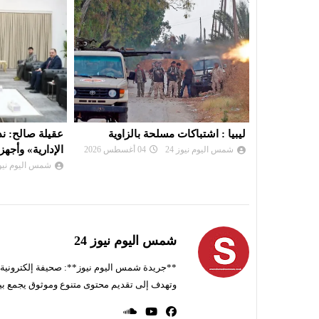
ر جماعي من
ليبيا : اشتباكات مسلحة بالزاوية
عقيلة صالح: ند
الإدارية» وأجهزت
شمس اليوم نيوز 24
04 أغسطس 2026
شمس اليوم نيوز 
شمس اليوم نيوز 24
**جريدة شمس اليوم نيوز**: صحيفة إلكترونية ناط
وتهدف إلى تقديم محتوى متنوع وموثوق يجمع بي