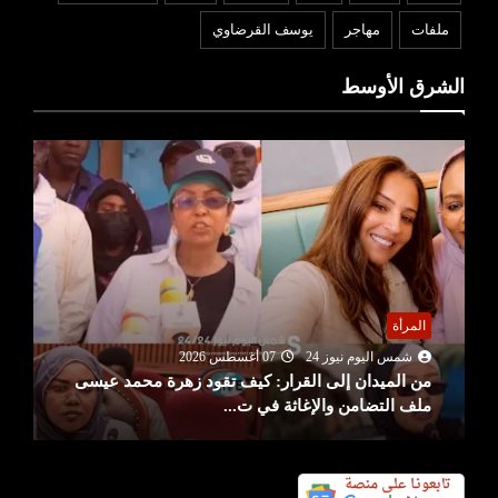
ملفات
مهاجر
يوسف القرضاوي
الشرق الأوسط
المرأة
شمس اليوم نيوز 24
07 أغسطس 2026
من الميدان إلى القرار: كيف تقود زهرة محمد عيسى
ملف التضامن والإغاثة في ت...