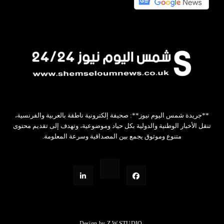
**جريدة شمس اليوم نيوز**: صحيفة إلكترونية ناطقة بالعربية والفرنسية،
تنقل الأخبار الوطنية والدولية بكل حياد وموضوعية، وتهدف إلى تقديم محتوى
متنوع وموثوق يجمع بين المصداقية وسرعة المعلومة.
Design by Z.W.STUDIO