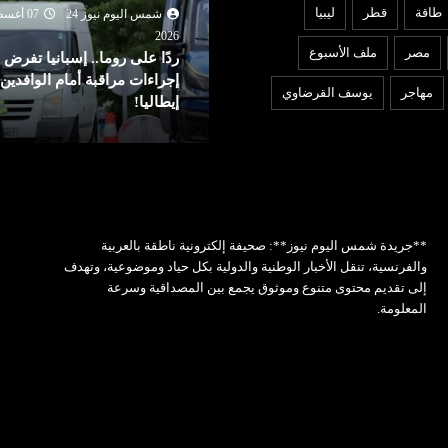
طاقة
قطر
ليبيا
شمس اليوم نيوز 24
07 أغسطس
شمس اليوم نيوز 24
07 أغ
2026
202
مصر
ملف الأسبوع
دًا على روما.. إسبانيا تفرض
واشنطن تفرض عقوبات على
جراءات مراقبة أمام الوافدين من
منصات للتداول تمول الحرس
مهاجر
يوسف القرضاوي
طاليا!
الثوري
**جريدة شمس اليوم نيوز**: صحيفة إلكترونية ناطقة بالعربية
والفرنسية، تنقل الأخبار الوطنية والدولية بكل حياد وموضوعية، وتهدف
إلى تقديم محتوى متنوع وموثوق يجمع بين المصداقية وسرعة
المعلومة.