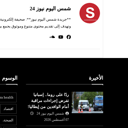
شمس اليوم نيوز 24
**جريدة شمس اليوم نيوز**: صحيفة إلكترونية ناط
وتهدف إلى تقديم محتوى متنوع وموثوق يجمع بي
الأخيرة
الوسوم
ردًا على روما.. إسبانيا
ra health
تفرض إجراءات مراقبة
أمام الوافدين من إيطاليا!
افتصاد
شمس اليوم نيوز 24
07 أغسطس 2026
الصحة،
ع