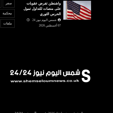
عربي ودولي
سفر
واشنطن تفرض عقوبات
07 أغسطس
على منصات للتداول تمول
شمس اليوم نيوز 24
07 أغسطس
6
محكمة
الحرس الثوري
قرار: كيف تقود
ر
2026
 ملف التضامن
شمس اليوم نيوز 24
توقيع اتفاق دفاع مشترك بين
إ
ملفات
07 أغسطس 2026
السعودية وتركيا وباكستان
إي