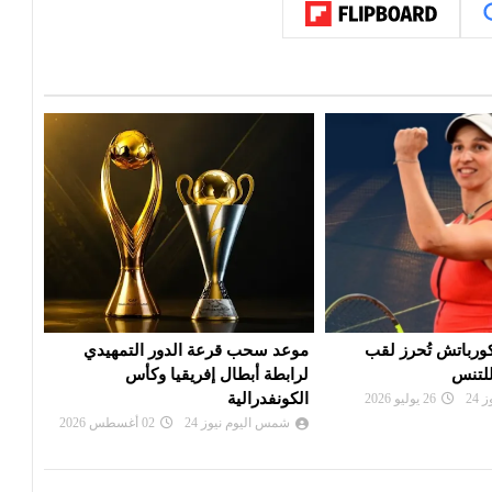
 الدور التمهيدي
بي أس جي يزاحم ريال مدريد في
الألم
فريقيا وكأس
صفقة ديوماندي
دورة
شمس اليوم نيوز 24
28 يوليو 2026
شم
24
02 أغسطس 2026