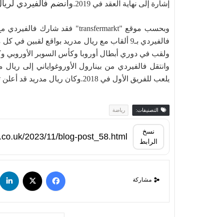
وانضم فالفيردي لريال مدريد في اوت 016
إشارة إلى نهاية العقد في 2019.
فالفيردي بـ9 ألقاب مع ريال مدريد بواقع لقبين
ولقب في دوري أبطال أوروبا وكأس السوبر الأوروبي وك
يلعب للفريق الأول في 2018.وكان ريال مدريد قد أعلن تجديد عقدي فينيسيوس جونيور ورودريغو وكامافينيغا.
التصنيفات:
رياضة
نسخ
الرابط
مشاركة