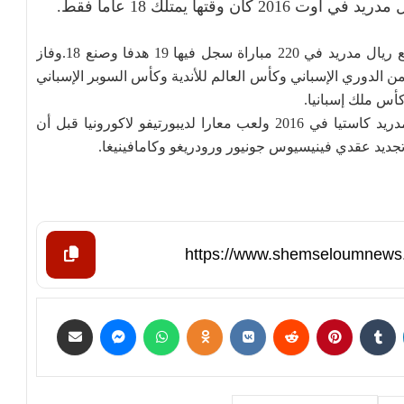
2 كان وقتها يمتلك 18 عاما فقط.
وبحسب موقع "transfermarkt" فقد شارك فالفيردي مع ريال مدريد في 220 مباراة سجل فيها 19 هدفا وصنع 18.وفاز
 في كل من الدوري الإسباني وكأس العالم للأندية وكأس السوبر الإسباني
أس ملك إسبانيا.
وانتقل فالفيردي من بينارول الأوروغواياني إلى ريال مدريد كاستيا في 2016 ولعب معارا لديبورتيفو لاكورونيا قبل أن