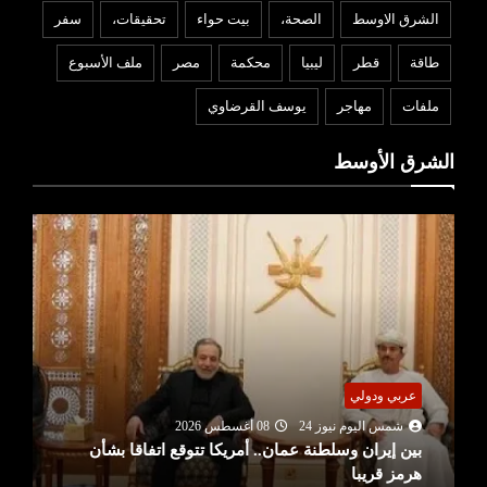
الشرق الاوسط
الصحة،
بيت حواء
تحقيقات،
سفر
طاقة
قطر
ليبيا
محكمة
مصر
ملف الأسبوع
ملفات
مهاجر
يوسف القرضاوي
الشرق الأوسط
عربي ودولي
شمس اليوم نيوز 24
08 أغسطس 2026
بين إيران وسلطنة عمان.. أمريكا تتوقع اتفاقا بشأن
هرمز قريبا