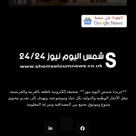
**جريدة شمس اليوم نيوز**: صحيفة إلكترونية ناطقة بالعربية والفرنسية،
تنقل الأخبار الوطنية والدولية بكل حياد وموضوعية، وتهدف إلى تقديم محتوى
متنوع وموثوق يجمع بين المصداقية وسرعة المعلومة.