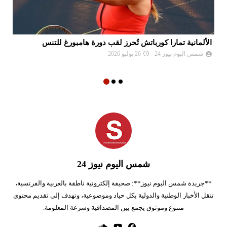
الألمانية تمارا كورباتش تُحرز لقب دورة هامبورغ للتنس
مو
ال
شمس اليوم نيوز 24
26 يوليو 2026
شمس اليوم نيوز 24
**جريدة شمس اليوم نيوز**: صحيفة إلكترونية ناطقة بالعربية والفرنسية،
تنقل الأخبار الوطنية والدولية بكل حياد وموضوعية، وتهدف إلى تقديم محتوى
متنوع وموثوق يجمع بين المصداقية وسرعة المعلومة.