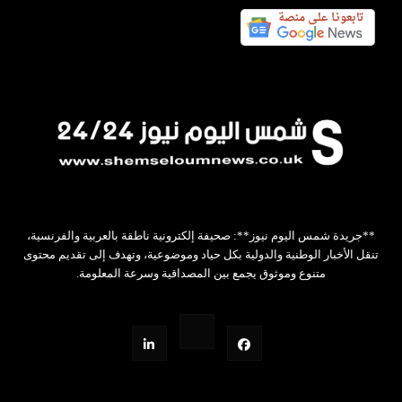
**جريدة شمس اليوم نيوز**: صحيفة إلكترونية ناطقة بالعربية والفرنسية،
تنقل الأخبار الوطنية والدولية بكل حياد وموضوعية، وتهدف إلى تقديم محتوى
متنوع وموثوق يجمع بين المصداقية وسرعة المعلومة.