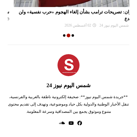
سفارات أمريكية تحثّ مواطنيها على مغادرة الشرق الأوسط
نع
وا
شمس اليوم نيوز 24
01 أغسطس 2026
شمس اليوم نيوز 24
**جريدة شمس اليوم نيوز**: صحيفة إلكترونية ناطقة بالعربية والفرنسية،
تنقل الأخبار الوطنية والدولية بكل حياد وموضوعية، وتهدف إلى تقديم محتوى
متنوع وموثوق يجمع بين المصداقية وسرعة المعلومة.