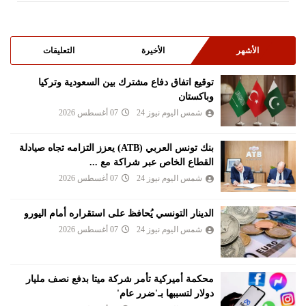
الأشهر
الأخيرة
التعليقات
توقيع اتفاق دفاع مشترك بين السعودية وتركيا
وباكستان
شمس اليوم نيوز 24
07 أغسطس 2026
بنك تونس العربي (ATB) يعزز التزامه تجاه صيادلة
القطاع الخاص عبر شراكة مع ...
شمس اليوم نيوز 24
07 أغسطس 2026
الدينار التونسي يُحافظ على استقراره أمام اليورو
شمس اليوم نيوز 24
07 أغسطس 2026
محكمة أميركية تأمر شركة ميتا بدفع نصف مليار
دولار لتسببها بـ'ضرر عام'