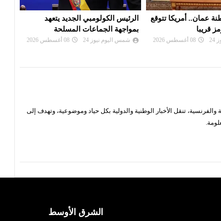
بي الجديد يتعهد
غياب كاتس عن اجتماع «الكابينت»
بين 
عات المسلحة
يثير التساؤلات
اتفا
24
08 أغسطس 2026
شمس اليوم نيوز 24
08 أغسطس 2026
شم
والفرنسية، تنقل الأخبار الوطنية والدولية بكل حياد وموضوعية، وتهدف إلى
لومة.
الشرق الأوسط