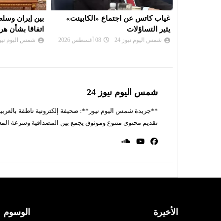
لكابينت»
بين إيران وسلطنة عمان.. أمريكا تتوقع
الرئيس الكولوم
اتفاقا بشأن هرمز قريبا
بمواجهة الجما
شمس اليوم نيوز 24
08 أغسطس 2026
شمس اليوم نيوز 
شمس اليوم نيوز 24
**جريدة شمس اليوم نيوز**: صحيفة إلكترونية ناطقة بالعربية 
تقديم محتوى متنوع وموثوق يجمع بين المصداقية وسرعة المع
الأخيرة
الوسوم