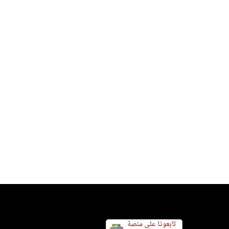
إيران وسلطنة عمان.. أمريكا تتوقع
قا بشأن هرمز قريبا
س اليوم نيوز 24
08 أغسطس 2026