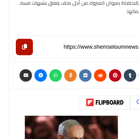
ت بالاحتفاظ بمروان المبروك من أجل ملف يتعلق بشبهات فساد
الها.