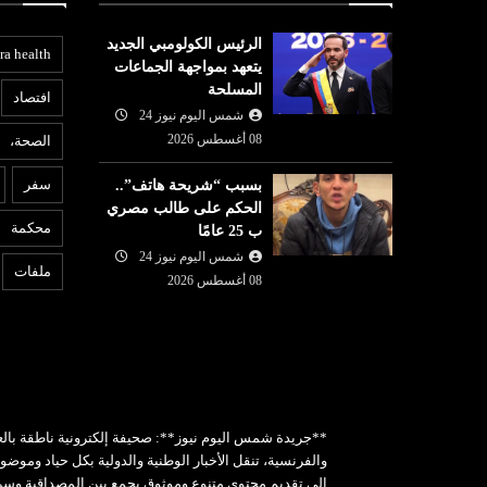
الرئيس الكولومبي الجديد
ra health
يتعهد بمواجهة الجماعات
المسلحة
افتصاد
شمس اليوم نيوز 24
08 أغسطس 2026
الصحة،
عربي ودولي
ع
سفر
بسبب “شريحة هاتف”..
07 أغسطس
شمس اليوم نيوز 24
07 أغسطس
الحكم على طالب مصري
2026
محكمة
ب 25 عامًا
بانيا تفرض
واشنطن تفرض عقوبات على
6
ام الوافدين من
شمس اليوم نيوز 24
منصات للتداول تمول الحرس
غ
ملفات
الثوري
08 أغسطس 2026
«
**جريدة شمس اليوم نيوز**: صحيفة إلكترونية ناطقة بالع
والفرنسية، تنقل الأخبار الوطنية والدولية بكل حياد وموض
إلى تقديم محتوى متنوع وموثوق يجمع بين المصداقية وس