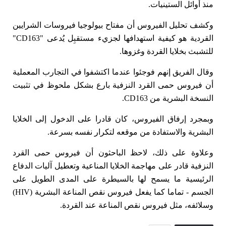
منذ أوائل الستينيات.
وكشف تحليل الفيروس أن مفتاح بيولوجيا فيروسات الشرايين
القردية هو كيفية استهدافها لجزيء مستقبِل يُدعى "CD163"
للتشبث بخلايا القردة وغزوها.
وقال الفريق إنهم فوجئوا عندما اكتشفوا في التجارب المعملية
أن فيروس حمى القرد النزفية بارع بشكل ملحوظ في تثبيت
النسخة البشرية من CD163.
وبمجرد إرفاق الفيروس، كان قادرا على الدخول إلى الخلايا
البشرية والاستفادة من موقعه لتكرار نفسه بسرعة.
وعلاوة على ذلك، لاحظ الباحثون أن فيروس حمى القرد
النزفية قادر على مهاجمة الخلايا المناعية وتعطيل آليات الدفاع
الرئيسية ما يسمح لها بالسيطرة على المدى الطويل على
الجسم - تماما كما يفعل فيروس نقص المناعة البشرية (HIV)
وسلائفه، مثل فيروس نقص المناعة عند القردة.