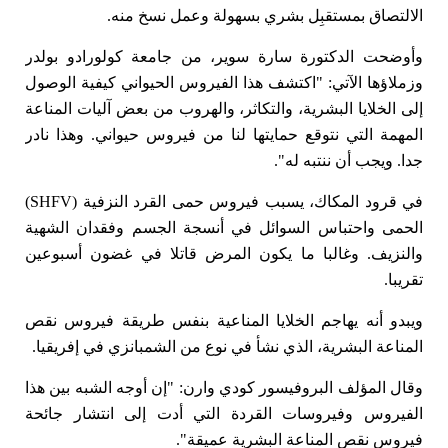
الالتصاق بمستقبِل بشري بسهولة وعمل نسخ منه.
وأوضحت الدكتورة سارة سوير، من جامعة كولورادو بولدر
وزملاؤها الآتي: "اكتشف هذا الفيروس الحيواني كيفية الوصول
إلى الخلايا البشرية، والتكاثر، والهروب من بعض آليات المناعة
المهمة التي نتوقع حمايتها لنا من فيروس حيواني. وهذا نادر
جدا. ويجب أن ننتبه له".
في قرود المكاك، يسبب فيروس حمى القرد النزفية (SHFV)
الحمى واحتباس السوائل في أنسجة الجسم وفقدان الشهية
والنزيف. وغالبا ما يكون المرض قاتلا في غضون أسبوعين
تقريبا.
ويبدو أنه يهاجم الخلايا المناعية بنفس طريقة فيروس نقص
المناعة البشرية، الذي نشأ في نوع من الشمبانزي في إفريقيا.
وقال المؤلف البروفيسور كودي وارن: "إن أوجه الشبه بين هذا
الفيروس وفيروسات القردة التي أدت إلى انتشار جائحة
فيروس نقص المناعة البشرية عميقة".