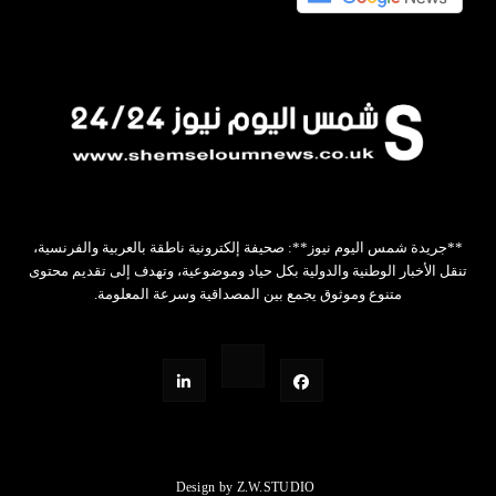
**جريدة شمس اليوم نيوز**: صحيفة إلكترونية ناطقة بالعربية والفرنسية،
تنقل الأخبار الوطنية والدولية بكل حياد وموضوعية، وتهدف إلى تقديم محتوى
متنوع وموثوق يجمع بين المصداقية وسرعة المعلومة.
Design by Z.W.STUDIO