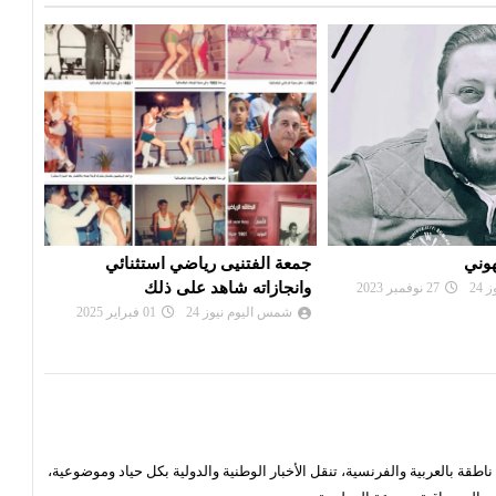
رياضي استثنائي
بعد غياب الدعم الدولي ...هل انتهى
تعزي
د على ذلك
الدبيبة ؟
شم
24
01 فبراير 2025
شمس اليوم نيوز 24
22 فبراير 2024
قة بالعربية والفرنسية، تنقل الأخبار الوطنية والدولية بكل حياد وموضوعية،