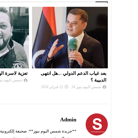
.هل انتهى
تعزية لاسرة الهوني
جمعة الفتنيى 
وانجازاته شاه
شمس اليوم نيوز 24
27 نوفمبر 2023
شمس اليوم نيوز 
Admin
**جريدة شمس اليوم نيوز**: صحيفة إلكترونية ناط