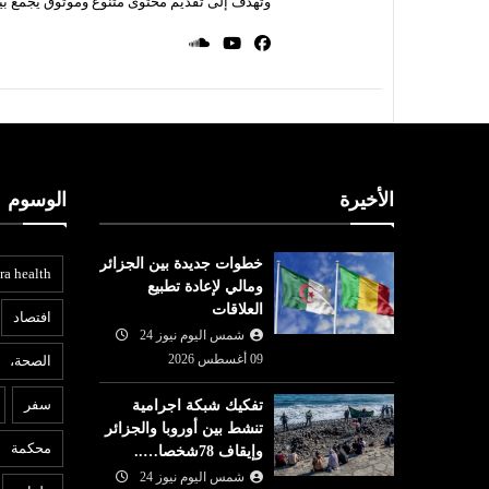
وتهدف إلى تقديم محتوى متنوع وموثوق يجمع بي
الأخيرة
الوسوم
خطوات جديدة بين الجزائر
ra health
ومالي لإعادة تطبيع
العلاقات
افتصاد
شمس اليوم نيوز 24
09 أغسطس 2026
الصحة،
مقالات الراي
ع
سفر
تفكيك شبكة اجرامية
تنشط بين أوروبا والجزائر
09 أغسطس
شمس اليوم نيوز 24
09 أغسطس
محكمة
وإيقاف 78شخصا…..
6
2026
... مري
شمس اليوم نيوز 24
المطالب الإيرانية تُجهض آمال
خ