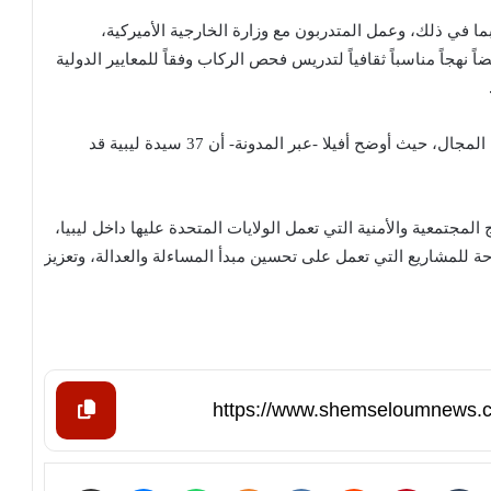
دين من البرنامج منذ انطلاقه 350 مندوباً، بما في ذلك، وعمل المتدربون مع وزارة الخارجية الأميركية،
 نهجاً مناسباً ثقافياً لتدريس فحص الركاب وفقاً للمعايير الدولية
ولم يهمل البرنامج الأميركي مشاركة المرأة الليبية في هذا المجال، حيث أوضح أفيلا -عبر المدونة- أن 37 سيدة ليبية قد
المجتمعية والأمنية التي تعمل الولايات المتحدة عليها داخل ليبيا،
الجاري 2022 عن منافسة مفتوحة للمشاريع التي تعمل على تحسين مبدأ المساءلة والعدالة، وتعزيز