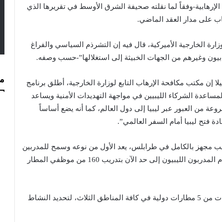
الإرهابية-وفقاً لما نقلته صحيفة الشرق الأوسط في تقريرها الذي
اب على مدار العقد الماضي.
ارة الخارجية الأميركية، قال فيه إن التشرذم السياسي والفراغ
بيون وغيرهم من الجهات الخبيثة إلى استغلالها”-حسب وصفه.
مس
ي هذا الشأن منذ 4 سنوات قال أفيلا إن مكتب مكافحة الإرهاب التابع لوزارة الخارجية، أطلق برنامج
مطارات في عام 2018 “وكان يهدف لمساعدة الشركاء الليبيين في مواجهة التهديدات الأمنية ويساعد
روعة من العبور عبر ليبيا إلى دول العالم، كما أنه يضع أساساً
ادة فتح ليبيا أمام السفر العالمي”.
بتمبر من العام الماضي 2021 مركز تدريب مجهز بالكامل في طرابلس، يعد الأول من نوعه وسمح للمدربين
الليبيين بتدريب المزيد من زملائهم في أمن المطارات، فقام المدربون الليبيون إلى حد الآن بتدريب 160 من موظفي المطار
وركز البرنامج على المشرفين والمديرين ومفتشي المطارات من 5 مطارات دولية في كافة المناطق الثلاث، لتحديد النشاط