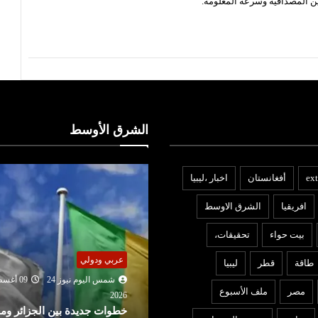
ن المصداقية وسرعة المعلومة.
الشرق الأوسط
ext
أفغانستان
اخبار ،ليبيا
افريقيا
الشرق الاوسط
بيت حواء
تحقيقات،
ربي ودولي
الشرق الاوسط
طاقة
قطر
ليبيا
شمس اليوم نيوز 24
09 أغسطس
شمس اليوم نيوز 24
09 أغ
مصر
ملف الأسبوع
2026
202
طوات جديدة بين الجزائر ومالي
تعيين محسن رضائي أمينا لم