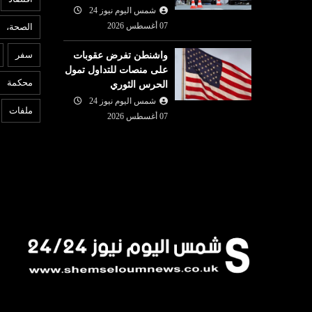
شمس اليوم نيوز 24
07 أغسطس 2026
الصحة،
بنوك ومؤسسات
ع
سفر
واشنطن تفرض عقوبات
شمس اليوم نيوز 24
07 أغسطس
على منصات للتداول تمول
07 أغسطس
2026
6
محكمة
الحرس الثوري
بنك تونس العربي (ATB) يعزز
و
مشترك بين
شمس اليوم نيوز 24
التزامه تجاه صيادلة القطاع
م
ملفات
باكستان
07 أغسطس 2026
الخاص عبر شراكة مع ...
ا