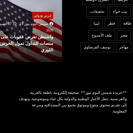
بيت حواء
تحقيقات،
ربي ودولي
المرأة
طاقة
قطر
ليبيا
شمس اليوم نيوز 24
07 أغسطس
شمس اليوم نيوز 24
07 أغ
2026
202
مصر
ملف الأسبوع
اشنطن تفرض عقوبات على
من الميدان إلى القرار: كيف ت
نصات للتداول تمول الحرس
زهرة محمد عيسى ملف التضا
مهاجر
يوسف القرضاوي
لثوري
والإغاثة في ت...
**جريدة شمس اليوم نيوز**: صحيفة إلكترونية ناطقة بالعربية
والفرنسية، تنقل الأخبار الوطنية والدولية بكل حياد وموضوعية، وتهدف
إلى تقديم محتوى متنوع وموثوق يجمع بين المصداقية وسرعة
المعلومة.