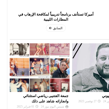
أميركا تستأنف برنامجاً تدريبياً لمكافحة الإرهاب في
المطارات الليبية
السابق
رياضي استثنائي
بعد غياب الدعم الدولي ...هل انتهى
تعزي
د على ذلك
الدبيبة ؟
شم
24
01 فبراير 2025
شمس اليوم نيوز 24
22 فبراير 2024