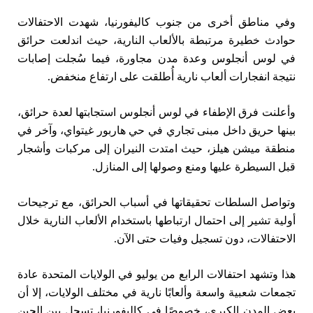
وفي مناطق أخرى من جنوب كاليفورنيا، شهدت الاحتفالات
حوادث خطيرة مرتبطة بالألعاب النارية، حيث اندلعت حرائق
في لوس أنجلوس وعدة مدن مجاورة، فيما سُجلت إصابات
نتيجة انفجارات ألعاب نارية أُطلقت على ارتفاع منخفض.
وأعلنت فرق الإطفاء في لوس أنجلوس استجابتها لعدة حرائق،
بينها حريق داخل مبنى تجاري في حي هاربور غيتواي، وآخر في
منطقة ميشن هيلز، حيث امتدت النيران إلى مركبات وأشجار
قبل السيطرة عليها ومنع وصولها إلى المنازل.
وتواصل السلطات تحقيقاتها في أسباب الحرائق، مع ترجيحات
أولية تشير إلى احتمال ارتباطها باستخدام الألعاب النارية خلال
الاحتفالات، دون تسجيل وفيات حتى الآن.
هذا وتشهد احتفالات الرابع من يوليو في الولايات المتحدة عادة
تجمعات شعبية واسعة وألعابًا نارية في مختلف الولايات، إلا أن
بعض المدن الكبرى، خصوصًا في كاليفورنيا، تسجل بين الحين