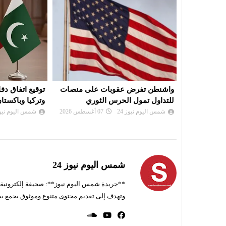
على منصات
توقيع اتفاق دفاع مشترك بين السعودية
ردًا على روما.
وري
وتركيا وباكستان
مراقبة أمام الو
شمس اليوم نيوز 24
07 أغسطس 2026
شمس اليوم نيوز 
شمس اليوم نيوز 24
**جريدة شمس اليوم نيوز**: صحيفة إلكترونية ناط
وتهدف إلى تقديم محتوى متنوع وموثوق يجمع بي