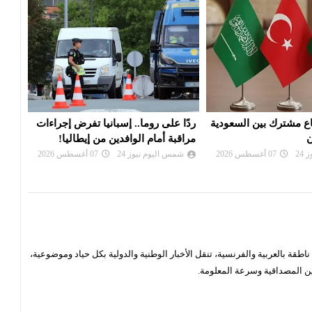
. إسبانيا تفرض إجراءات
واشنطن تفرض عقوبات على منصات
توقي
افدين من إيطاليا!
للتداول تمول الحرس الثوري
وترك
24
07 أغسطس 2026
شمس اليوم نيوز 24
07 أغسطس 2026
شم
قة بالعربية والفرنسية، تنقل الأخبار الوطنية والدولية بكل حياد وموضوعية،
ن المصداقية وسرعة المعلومة.