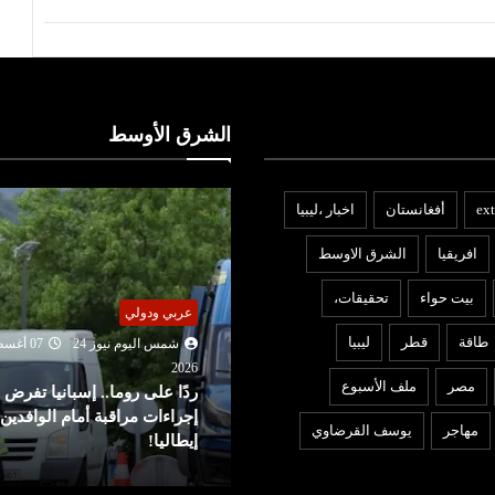
الشرق الأوسط
ext
أفغانستان
اخبار ،ليبيا
افريقيا
الشرق الاوسط
بيت حواء
تحقيقات،
ربي ودولي
عربي ودولي
طاقة
قطر
ليبيا
شمس اليوم نيوز 24
07 أغسطس
شمس اليوم نيوز 24
07 أغ
2026
202
مصر
ملف الأسبوع
دًا على روما.. إسبانيا تفرض
واشنطن تفرض عقوبات على
جراءات مراقبة أمام الوافدين من
منصات للتداول تمول الحرس
مهاجر
يوسف القرضاوي
طاليا!
الثوري