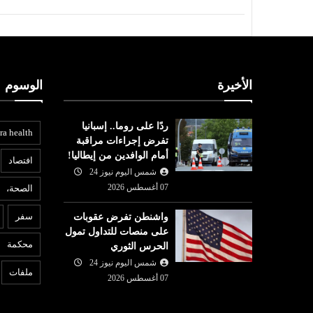
الأخيرة
الوسوم
ردًا على روما.. إسبانيا
ra health
تفرض إجراءات مراقبة
أمام الوافدين من إيطاليا!
افتصاد
شمس اليوم نيوز 24
07 أغسطس 2026
الصحة،
ع
عربي ودولي
سفر
واشنطن تفرض عقوبات
07 أغسطس
على منصات للتداول تمول
شمس اليوم نيوز 24
07 أغسطس
6
محكمة
الحرس الثوري
قرار: كيف تقود
ر
2026
 ملف التضامن
شمس اليوم نيوز 24
توقيع اتفاق دفاع مشترك بين
إ
ملفات
07 أغسطس 2026
السعودية وتركيا وباكستان
إي