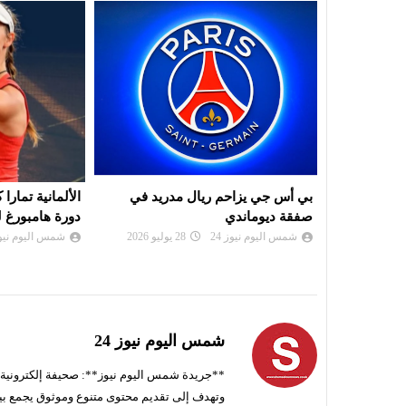
ريد في
الألمانية تمارا كورباتش تُحرز لقب
موعد سحب قرعة
دورة هامبورغ للتنس
لرابطة أبطال إ
الكونفدرالية
شمس اليوم نيوز 24
26 يوليو 2026
شمس اليوم نيوز 
شمس اليوم نيوز 24
**جريدة شمس اليوم نيوز**: صحيفة إلكترونية ناط
وتهدف إلى تقديم محتوى متنوع وموثوق يجمع بي