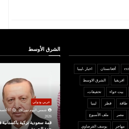
الشرق الأوسط
ext
أفغانستان
اخبار ،ليبيا
افريقيا
الشرق الاوسط
بيت حواء
تحقيقات،
ربي ودولي
عربي ودولي
طاقة
قطر
ليبيا
شمس اليوم نيوز 24
07 أغسطس
شمس اليوم نيوز 24
06 أغ
مصر
ملف الأسبوع
2026
202
مة سعودية تركية باكستانية في
تعديل قواعد الجنسية الأمريكية
مهاجر
يوسف القرضاوي