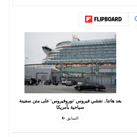
بعد هانتا.. تفشي فيروس 'نوروفيروس' على متن سفينة
سياحية بأمريكا
السابق