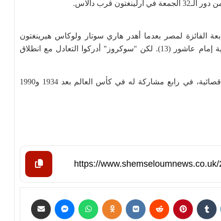
بعة الفائزة لمصر بعدما أهدر هاري سوتار ولوكاس هيرينغتون
ركلتين لأستراليا. وكانت مصر تقدمت مبكرا عبر رأسية إمام عاشور (13). لكن "سوكروز" أدركوا التعادل مع انطلاق
وهذا أول فوز يحرزه منتخب "الفراعنة" في الأدوار الإقصائية، في رابع مشاركة له في كأس العالم بعد 1934 و1990