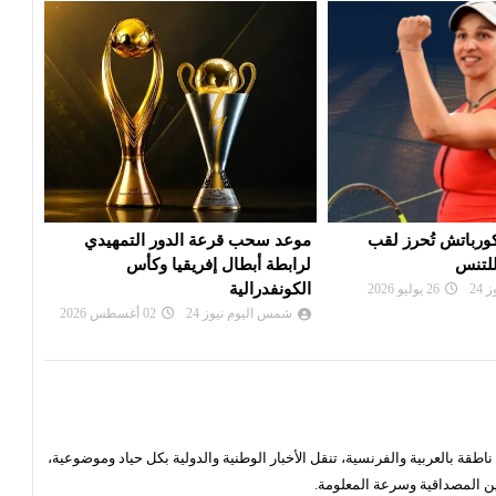
 الدور التمهيدي
بي أس جي يزاحم ريال مدريد في
الألم
فريقيا وكأس
صفقة ديوماندي
دورة
شمس اليوم نيوز 24
28 يوليو 2026
شم
24
02 أغسطس 2026
قة بالعربية والفرنسية، تنقل الأخبار الوطنية والدولية بكل حياد وموضوعية،
ن المصداقية وسرعة المعلومة.