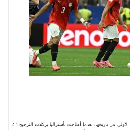
لغت مصر ثمن نهائي مونديال 2026 لكرة القدم للمرة الأولى في تاريخها، بعدما أطاحت بأستراليا بركلات الترجيح 4-2