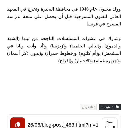
وولد مخيون عام 1946 في محافظة البحيرة وتخرج في المعهد
العالي ⁠للفنون المسرحية قبل أن يحصل على منحة لدراسة
المسرح في فرنسا
وشارك في عشرات المسلسلات الناجحة من بينها (الشهد
والدموع) و(ليالي الحلمية) و(زيزينيا) و(أنا وأنت وبابا في
المشمش) و(أم كلثوم) و(خطوط حمراء) و(بدون ذكر أسماء)
و(جزيرة غمام) و(الاختيار) و(إفراج).
التصنيفات:
ثقافة وفن
نسخ
الرابط