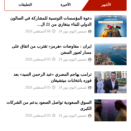
الأشهر
الأخيرة
التعليقات
دعوة المؤسسات التونسية للمشاركة في الصالون
الدولي للبناء ببنغازي من 21 ال...
شمس اليوم نيوز 24
06 أغسطس 2026
ايران : مفاوضات «هرمز» تقترب من اتفاق على
مسار لعبور السفن
شمس اليوم نيوز 24
05 أغسطس 2026
ترامب يهاجم المصري «عبد الرحمن السيد» بعد
فوزه بانتخابات ميتشيغان
شمس اليوم نيوز 24
05 أغسطس 2026
السوق السعودية تواصل الصعود بدعم من الشركات
الكبرى
شمس اليوم نيوز 24
05 أغسطس 2026