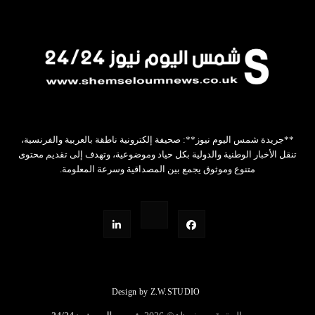
**جريدة شمس اليوم نيوز**: صحيفة إلكترونية ناطقة بالعربية والفرنسية،
تنقل الأخبار الوطنية والدولية بكل حياد وموضوعية، وتهدف إلى تقديم محتوى
متنوع وموثوق يجمع بين المصداقية وسرعة المعلومة.
Design by Z.W.STUDIO