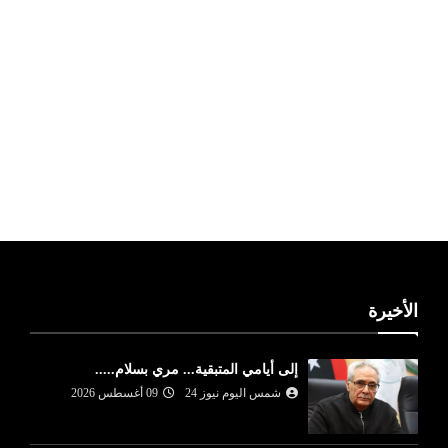
ليبيا طقس
الأخيرة
إلى أيامي المتبقية... مري بسلام.....
شمس اليوم نيوز 24
09 أغسطس 2026