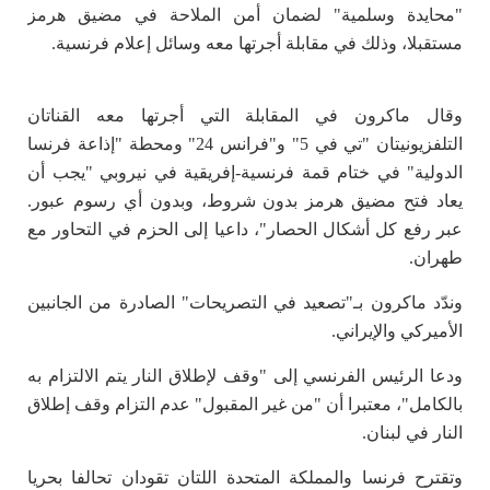
"محايدة وسلمية" لضمان أمن الملاحة في مضيق هرمز
مستقبلا، وذلك في مقابلة أجرتها معه وسائل إعلام فرنسية.
وقال ماكرون في المقابلة التي أجرتها معه القناتان
التلفزيونيتان "تي في 5" و"فرانس 24" ومحطة "إذاعة فرنسا
الدولية" في ختام قمة فرنسية-إفريقية في نيروبي "يجب أن
يعاد فتح مضيق هرمز بدون شروط، وبدون أي رسوم عبور.
عبر رفع كل أشكال الحصار"، داعيا إلى الحزم في التحاور مع
طهران.
وندّد ماكرون بـ"تصعيد في التصريحات" الصادرة من الجانبين
الأميركي والإيراني.
ودعا الرئيس الفرنسي إلى "وقف لإطلاق النار يتم الالتزام به
بالكامل"، معتبرا أن "من غير المقبول" عدم التزام وقف إطلاق
النار في لبنان.
وتقترح فرنسا والمملكة المتحدة اللتان تقودان تحالفا بحريا