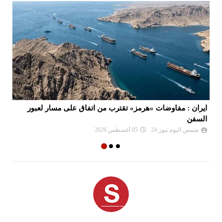
ء
ايران : مفاوضات «هرمز» تقترب من اتفاق على مسار لعبور
السفن
صا
شمس اليوم نيوز 24
05 أغسطس 2026