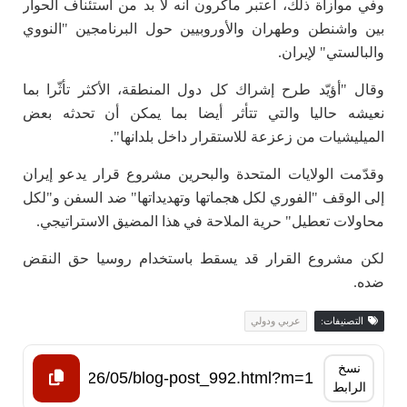
وفي موازاة ذلك، اعتبر ماكرون أنه لا بد من استئناف الحوار
بين واشنطن وطهران والأوروبيين حول البرنامجين "النووي
والبالستي" لإيران.
وقال "أؤيّد طرح إشراك كل دول المنطقة، الأكثر تأثّرا بما
نعيشه حاليا والتي تتأثر أيضا بما يمكن أن تحدثه بعض
الميليشيات من زعزعة للاستقرار داخل بلدانها".
وقدّمت الولايات المتحدة والبحرين مشروع قرار يدعو إيران
إلى الوقف "الفوري لكل هجماتها وتهديداتها" ضد السفن و"لكل
محاولات تعطيل" حرية الملاحة في هذا المضيق الاستراتيجي.
لكن مشروع القرار قد يسقط باستخدام روسيا حق النقض
ضده.
التصنيفات:
عربي ودولي
نسخ
الرابط