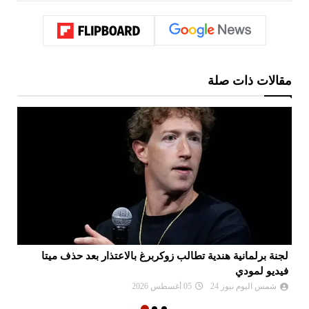
مقالات ذات صلة
لجنة برلمانية هندية تطالب زوكربرغ بالاعتذار بعد حذف ميتا
اي
فيديو لمودي
ال
شمس اليوم نيوز 24
05 أغسطس 2026