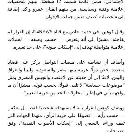
الاجتماعي، ضمن قائمة شملت 12 شخصًا، بينهم شخصيات
إعلامية وفنية وسياسية، من بينهم الفنان عمرو واكد، إضافة
إلى شخصيات تُصنف ضمن جماعة الإخوان.
وقال كوهين، في حديث خاص مع قناة i24NEWS، إن القرار لم
يفاجئه، مشيرًا إلى أنه يتعرض — حسب وصفه — لحملات
إعلامية متواصلة تهدف إلى “إسكات صوته”، على حد تعبيره.
وأضاف أن نشاطه على منصات التواصل يركز على قضايا
متعددة تخص دولًا عربية بينها مصر والسعودية وليبيا والعراق
واليمن، لافتًا إلى أن حديثه عن الاقتصاد والجيش المصري يمثل
“موضوعات حساسة” لا تلقى قبولًا، بحسب قوله، معتبرًا أن ما
يواجهه يأتي في إطار “محاولات للحد من حرية التعبير”.
ووصف كوهين القرار بأنه لا يستهدفه شخصيًا فقط، بل يعكس
— حسب رأيه — تضييقًا على حرية الرأي، متهمًا الجهات التي
تقف وراءه بالسعي إلى “إسكات الأصوات النقدية”، وفق
تصريحاته.