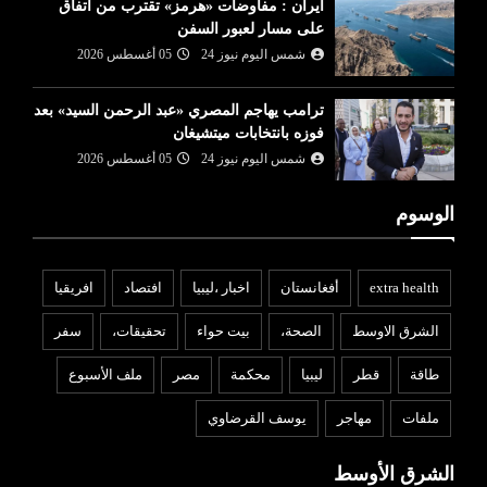
ايران : مفاوضات «هرمز» تقترب من اتفاق
على مسار لعبور السفن
شمس اليوم نيوز 24
05 أغسطس 2026
ترامب يهاجم المصري «عبد الرحمن السيد» بعد
فوزه بانتخابات ميتشيغان
شمس اليوم نيوز 24
05 أغسطس 2026
الوسوم
extra health
أفغانستان
اخبار ،ليبيا
افتصاد
افريقيا
الشرق الاوسط
الصحة،
بيت حواء
تحقيقات،
سفر
طاقة
قطر
ليبيا
محكمة
مصر
ملف الأسبوع
ملفات
مهاجر
يوسف القرضاوي
الشرق الأوسط