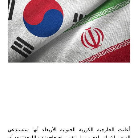
أعلنت الخارجية الكورية الجنوبية الأربعاء أنها ستستدعي
السفير الإيراني لدى سيول لتقديم احتجاج شديد اللهجة" بعد أن