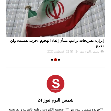
إيران: تصريحات ترامب بشأن إلغاء الهجوم «حرب نفسية» ولن
سف
نخدع
شمس اليوم نيوز 24
02 أغسطس 2026
شمس اليوم نيوز 24
**جريدة شمس اليوم نيوز**: صحيفة إلكترونية ناطقة بالعربية والفرنسية،