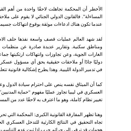
الأخطر أن المحكمة تجاهلت لاحقًا واحدة من أهم القوا
المساءلة”. فالقانون الدولي الجنائي لا يقوم على مل
عندما تكون هناك ادعاءات موثقة بوقوع انتهاكات جسيم
ومناطق سكنية. وتقارير عديدة صادرة عن منظمات ح
الغارات الجوية، وعن تجاوزات وانتهاكات ارتكبتها جم
دوليًا جادًا أو ملاحقات حقيقية بحق أي مسؤول عسك
في تدمير الدولة الليبية. وهذا يطرح إشكالية قانونية تتعلق
كما أن الميثاق نفسه ينص على احترام سيادة الدول وعد
تغيير نظام كاملة، وهو ما اعترف به لاحقًا عدد من الم
وهنا تظهر المفارقة القانونية الكبرى: المحكمة التي تح
تجاه التحقيق في النتائج الكارثية للتدخل العسكري ال
هجمات قد ترقى إلى جرائم حرب إذا ثبت عدم التناسب أ