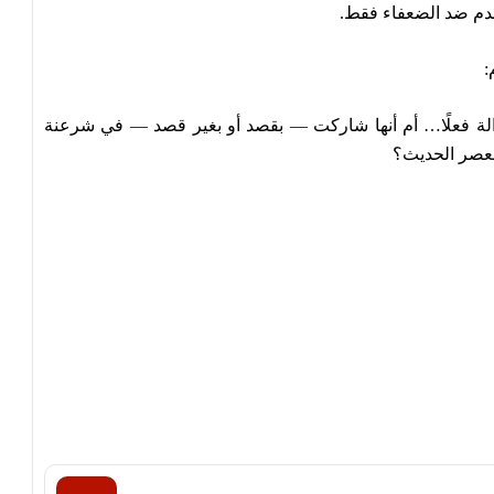
خدم ضد الضعفاء فقط.
:
عدالة فعلًا… أم أنها شاركت — بقصد أو بغير قصد — في شرعنة
لعصر الحديث؟