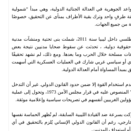
عد الجوهرية في العدالة الجنائية الدولية، وهي مبدأ “شمولية
احقة طرفٍ واحد وترك بقية الأطراف بمنأى عن التحقيق، خصوصًا
ة من جميع الجهات.
لقد شهد العالم عمليات قصف واسعة نفذها حلف الاطلسي داخل ليبيا سنة 2011، شملت بنى تحتية ومنشآت مدنية
قوقية دولية، ، تحدثت عن سقوط ضحايا مدنيين نتيجة بعض
اعات مسلحة خلال الحرب وما بعدها. ومع ذلك، لم نشهد تحقيقًا
ري أو سياسي غربي شارك في العمليات العسكرية التي أسهمت
 بمبدأ المساواة أمام العدالة الدولية.
م استخدام القوة إلا ضمن حدود القانون الدولي. غير أن التدخل
العسكري في ليبيا تجاوز عمليًا مفهوم “حماية المدنيين” المنصوص عليه في قرار مجلس الأمن 1973، وتحول إلى عملية
سؤولين الغربيين أنفسهم في تصريحات سياسية وإعلامية موثقة.
ركت بسرعة ضد القيادة الليبية السابقة، لم تُظهر الحماسة نفسها
خارجي، رغم أن القانون الدولي الإنساني يُلزم بالتحقيق في أي
و استهداف المدنيين.