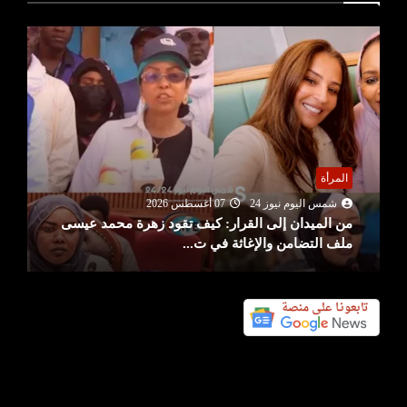
المرأة
شمس اليوم نيوز 24
07 أغسطس 2026
من الميدان إلى القرار: كيف تقود زهرة محمد عيسى
ملف التضامن والإغاثة في ت...