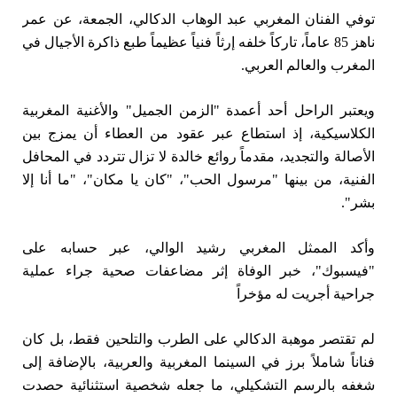
توفي الفنان المغربي عبد الوهاب الدكالي، الجمعة، عن عمر
ناهز 85 عاماً، تاركاً خلفه إرثاً فنياً عظيماً طبع ذاكرة الأجيال في
المغرب والعالم العربي.
ويعتبر الراحل أحد أعمدة "الزمن الجميل" والأغنية المغربية
الكلاسيكية، إذ استطاع عبر عقود من العطاء أن يمزج بين
الأصالة والتجديد، مقدماً روائع خالدة لا تزال تتردد في المحافل
الفنية، من بينها "مرسول الحب"، "كان يا مكان"، "ما أنا إلا
بشر".
وأكد الممثل المغربي رشيد الوالي، عبر حسابه على
"فيسبوك"، خبر الوفاة إثر مضاعفات صحية جراء عملية
جراحية أجريت له مؤخراً
لم تقتصر موهبة الدكالي على الطرب والتلحين فقط، بل كان
فناناً شاملاً برز في السينما المغربية والعربية، بالإضافة إلى
شغفه بالرسم التشكيلي، ما جعله شخصية استثنائية حصدت