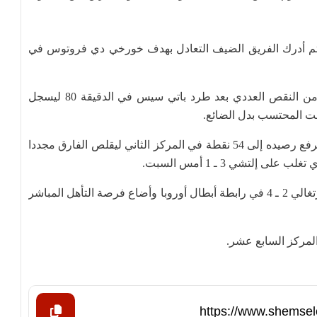
قدم الريال بهدف فينسيوس جونيور في الدقيقة 15 ثم أدرك الفريق الضيف التعادل بهدف خورخي دي فروتوس في
وتمكن النادي الملكي من حسم نتيجة اللقاء مستفيدا من النقص العددي بعد طرد باتي سيس في الدقيقة 80 ليسجل
وقت المحتسب بدل الضائع.
وهو الفوز الـ17 لريال مدريد في البطولة هذا الموسم ليرفع رصيده إلى 54 نقطة في المركز الثاني ليقلص الفارق مجددا
إلتشي 3 ـ 1 أمس السبت.
وكان ريال مدريد قد تلقى خسارة مدوية أمام بنفيكا البرتغالي 2 ـ 4 في رابطة أبطال أوروبا وأضاع فرصة التأهل المباشر