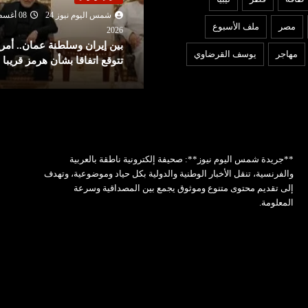
شمس اليوم نيوز 24
08 أغسطس
2026
مصر
ملف الأسبوع
ردًا على روما.. إسبانيا تفرض
202
ين إيران وسلطنة عمان.. أمريكا
إجراءات مراقبة أمام الوافدين
مهاجر
يوسف القرضاوي
توقع اتفاقا بشأن هرمز قريبا
إيطاليا!
**جريدة شمس اليوم نيوز**: صحيفة إلكترونية ناطقة بالعربية
والفرنسية، تنقل الأخبار الوطنية والدولية بكل حياد وموضوعية، وتهدف
إلى تقديم محتوى متنوع وموثوق يجمع بين المصداقية وسرعة
المعلومة.