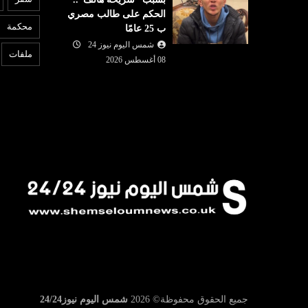
الحكم على طالب مصري
2026
محكمة
ب 25 عامًا
وبات على
من الميدان إلى القرار: كيف تقود
6
مول الحرس
شمس اليوم نيوز 24
زهرة محمد عيسى ملف التضامن
ب
ملفات
08 أغسطس 2026
والإغاثة في ت...
ت
جميع الحقوق محفوظة©
2026
شمس اليوم نيوز24/24