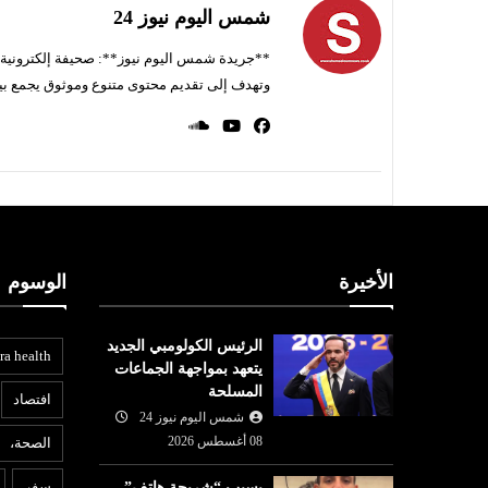
شمس اليوم نيوز 24
**جريدة شمس اليوم نيوز**: صحيفة إلكترونية ناط
وتهدف إلى تقديم محتوى متنوع وموثوق يجمع بي
الأخيرة
الوسوم
الرئيس الكولومبي الجديد
ra health
يتعهد بمواجهة الجماعات
المسلحة
افتصاد
شمس اليوم نيوز 24
08 أغسطس 2026
الصحة،
المرأة
ع
سفر
بسبب “شريحة هاتف”..
07 أغسطس
شمس اليوم نيوز 24
07 أغسطس