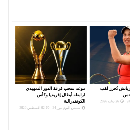
 الدور التمهيدي
بي أس جي يزاحم ريال مدريد في
الألم
فريقيا وكأس
صفقة ديوماندي
دورة
شمس اليوم نيوز 24
28 يوليو 2026
شم
24
02 أغسطس 2026