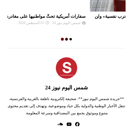
سفارات أمريكية تحثّ مواطنيها على مغادرة الشرق الأوسط
نع
وا
شمس اليوم نيوز 24
01 أغسطس 2026
شمس اليوم نيوز 24
**جريدة شمس اليوم نيوز**: صحيفة إلكترونية ناطقة بالعربية والفرنسية،
تنقل الأخبار الوطنية والدولية بكل حياد وموضوعية، وتهدف إلى تقديم محتوى
متنوع وموثوق يجمع بين المصداقية وسرعة المعلومة.