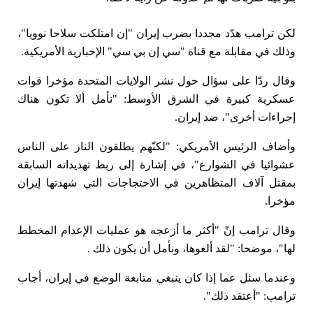
لكن ترامب هدّد مجددا بضرب إيران "إن امتلكت سلاحا نوويا"،
وذلك في مقابلة مع قناة "سي إن بي سي" الإخبارية الأمريكية.
وقال ردّا على سؤال حول نشر الولايات المتحدة مؤخرا قوات
عسكرية كبيرة في الشرق الأوسط: "نأمل ألا تكون هناك
إجراءات أخرى"، ضد إيران.
وأضاف الرئيس الأمريكي: "لكنّهم يطلقون النار على الناس
عشوائيا في الشوارع"، في إشارة إلى ربط تهديداته السابقة
بمقتل آلاف المتظاهرين في الاحتجاجات التي شهدتها إيران
مؤخرا.
وقال ترامب إنّ "أكثر ما أزعجه هو عمليات الإعدام المخطط
لها"، موضحا: "لقد ألغوها، ونأمل أن يكون ذلك .
وعندما سئل عما إذا كان ينبغي متابعة الوضع في إيران، أجاب
ترامب: "أعتقد ذلك".