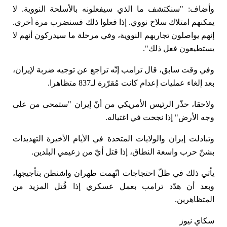
وأضاف: "سنكتشف ما الذي سيفعلونه بالأسلحة النووية. لا
يمكنهم امتلاك سلاح نووي. إذا فعلوا ذلك فسنضرب مرة أخرى.
إنهم يواصلون تجاربهم النووية، وفي مرحلة ما سيدركون أنهم لا
يستطيعون فعل ذلك".
وفي وقت سابق، قال ترامب إنّه تراجع عن توجيه ضربة لإيران،
بعد إلغاء عمليات إعدام كانت مُقرّرة لـ837 متظاهرا.
ولاحقا، حذّر الرئيس الأمريكي من أنّ إيران
"ستمحى من على
وجه الأرض"
إذا نجحت في اغتياله.
وتبادلت إيران والولايات المتحدة في الأيام الأخيرة التهديدات
بشنّ حرب واسعة النطاق، إذا قتل أيّ من زعيمي البلدين.
يأتي ذلك في ظلّ احتجاجات اتّهمت طهران واشنطن بتأجيجها،
وبعد أن هدّد ترامب بعمل عسكري إذا قُتل المزيد من
المتظاهرين.
سكاي نيوز