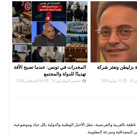
ونس: عندما تصبح الآفة
الحضيري”: الكهرباء ليست ضحية
اجتم
والمجتمع
قرار.. بل ضحية سنوات من العبث
الكهر
24
04 أغسطس 2026
شمس اليوم نيوز 24
26 يوليو 2026
شم
قة بالعربية والفرنسية، تنقل الأخبار الوطنية والدولية بكل حياد وموضوعية،
ن المصداقية وسرعة المعلومة.