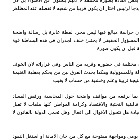
عض القادة بصورة مختلفة لا لانهم يبحثون عن الاضواء بل لان
ذجا لرئيس اختار ان يكون قريبا من شعبه لا تفصله عنه المظاهر
حراسة مبالغ فيها ليس مجرد لقطة عابرة بل رسالة واضحة
 المسؤول الحقيقي لا يختبئ خلف الجدران في هذه البساطة قوة
 قبل ان يكون صورة
ه مختلفة في حضوره وقربه من الناس وفي قراراته لان الخوف
لة وللمسؤولية وهكذا يحدث الفرق بين من يحكم بعقلية الغنيمة
 نتيجة تربية وعلم وخشية من حساب لا يغيب
 بما يرفعه من مواقف واضحة حول المحاسبة ورفض الفساد
نية التحتية والاقتصاد وكرامة المواطن كلها ملفات لا تقبل
يادة هل تتحول الاقوال الى افعال وهل تحمى الدولة بالقانون لا
ومي ومواجهة مفتوحة مع كل من خان الامانة او استغل النفوذ