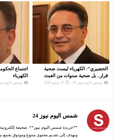
ست ضحية
اجتماع الحكومة بزليطن وتعثر شركة
المخدرات في ت
ن العبث
الكهرباء
تهديدًا للدولة 
شمس اليوم نيوز 24
19 يوليو 2026
شمس اليوم نيوز 
شمس اليوم نيوز 24
**جريدة شمس اليوم نيوز**: صحيفة إلكترونية ناط
وتهدف إلى تقديم محتوى متنوع وموثوق يجمع بي