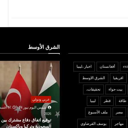
الشرق الأوسط
ext
أفغانستان
اخبار ،ليبيا
افريقيا
الشرق الاوسط
بيت حواء
تحقيقات،
بنوك ومؤسسات
ربي ودولي
طاقة
قطر
ليبيا
شمس اليوم نيوز 24
07 أغ
شمس اليوم نيوز 24
07 أغسطس
2026
مصر
ملف الأسبوع
بنك تونس العربي (ATB) يعزز
202
وقيع اتفاق دفاع مشترك بين
التزامه تجاه صيادلة القطاع
مهاجر
يوسف القرضاوي
لسعودية وتركيا وباكستان
الخاص عبر شراكة مع ...