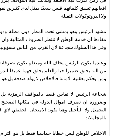
في زمن كثرت فيه الاقنعة وتبدلت فيه المواقف يبرز ب
افعالهم تسبق كلماتهم قيس سعيّد يمثل لدى كثيرين نمو
ولا البروتوكولات الثقيلة
مشهد الرئيس وهو يمشي تحت المطر دون مظلة ودون 
مفادها ان خدمة الوطن لا تنتظر الظروف المثالية وان
وفي هذا السلوك شجاعة لان القرب من الناس مسؤولية
وعندما يكون الرئيس يخاف الله ومتعلم تكون تصرفات
من الله يخلق ضميرا حيا والعلم يخلق فهما عميقا للدو
ومن يحكم بعقلية الامانة فالاخلاص لا يولد صدفة بل هو
شجاعة الرئيس لا تقاس فقط بالمواقف الرمزية بل
وضرورة ان تصرف اموال الدولة في مكانها الصحيح فالب
التجميل ولا التأجيل وهنا يكون الامتحان الحقيقي لاي ق
بالمجاملات
الاخلاص للوطن ليس خطابا حماسيا فقط بل هو التزام ي