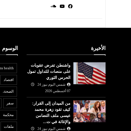
الأخيرة
الوسوم
واشنطن تفرض عقوبات
ra health
على منصات للتداول تمول
الحرس الثوري
افتصاد
شمس اليوم نيوز 24
07 أغسطس 2026
الصحة،
المرأة
ع
سفر
من الميدان إلى القرار:
شمس اليوم نيوز 24
07 أغسطس
كيف تقود زهرة محمد
07 أغسطس
2026
محكمة
عيسى ملف التضامن
من الميدان إلى القرار: كيف تقود
6
والإغاثة في ت...
ُحافظ على
زهرة محمد عيسى ملف التضامن
ت
ملفات
شمس اليوم نيوز 24
رو
والإغاثة في ت...
ا