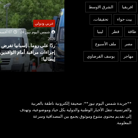
افريقيا
الشرق الاوسط
بيت حواء
تحقيقات،
ربي ودولي
عربي ودولي
طاقة
قطر
ليبيا
شمس اليوم نيوز 24
07 أغسطس
شمس اليوم نيوز 24
07 أغ
2026
202
مصر
ملف الأسبوع
دًا على روما.. إسبانيا تفرض
واشنطن تفرض عقوبات على
جراءات مراقبة أمام الوافدين من
منصات للتداول تمول الحرس
مهاجر
يوسف القرضاوي
طاليا!
الثوري
**جريدة شمس اليوم نيوز**: صحيفة إلكترونية ناطقة بالعربية
والفرنسية، تنقل الأخبار الوطنية والدولية بكل حياد وموضوعية، وتهدف
إلى تقديم محتوى متنوع وموثوق يجمع بين المصداقية وسرعة
المعلومة.