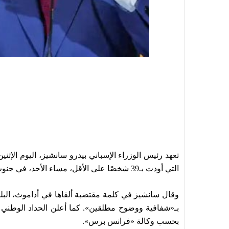
تعهد رئيس الوزراء الإسباني بيدرو سانشيز، اليوم الإ
التي أودت بـ39 شخصًا على الأقل، مساء الأحد، في جنوب إسبانيا.
وقال سانشيز في كلمة مقتضبة ألقاها في أداموث، البلد
بـ«شفافية ووضوح مطلقين». كما أعلن الحداد الوطني ل
بحسب وكالة «فرانس برس».