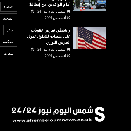
أمام الوافدين من إيطاليا!
افتصاد
شمس اليوم نيوز 24
07 أغسطس 2026
الصحة،
ع
عربي ودولي
سفر
واشنطن تفرض عقوبات
07 أغسطس
على منصات للتداول تمول
شمس اليوم نيوز 24
07 أغسطس
6
محكمة
الحرس الثوري
قرار: كيف تقود
ر
2026
 ملف التضامن
شمس اليوم نيوز 24
توقيع اتفاق دفاع مشترك بين
إ
ملفات
07 أغسطس 2026
السعودية وتركيا وباكستان
إي