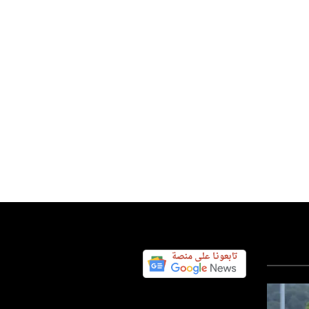
س اليوم نيوز 24
07 أغسطس 2026