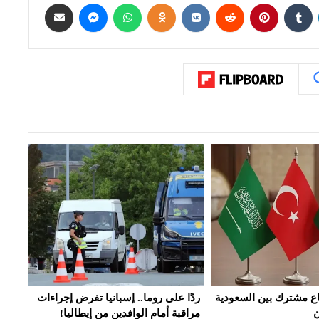
. إسبانيا تفرض إجراءات
واشنطن تفرض عقوبات على منصات
توقي
افدين من إيطاليا!
للتداول تمول الحرس الثوري
وترك