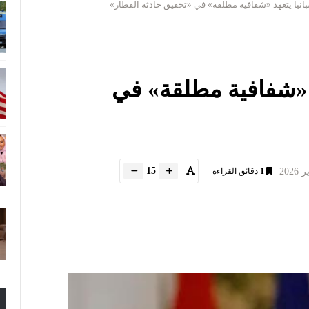
انيا يتعهد «شفافية مطلقة» في «تحقيق حادثة القطار»
د «شفافية مطلقة» في
15
1
دقائق القراءة