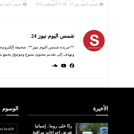
شمس اليوم نيوز 24
07 أغسطس 2026
شمس اليوم نيوز 
شمس اليوم نيوز 24
**جريدة شمس اليوم نيوز**: صحيفة إلكترونية ناط
وتهدف إلى تقديم محتوى متنوع وموثوق يجمع بي
الأخيرة
الوسوم
ردًا على روما.. إسبانيا
ra health
تفرض إجراءات مراقبة