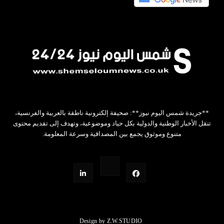
**جريدة شمس اليوم نيوز**: صحيفة إلكترونية ناطقة بالعربية والفرنسية،
تنقل الأخبار الوطنية والدولية بكل حياد وموضوعية، وتهدف إلى تقديم محتوى
متنوع وموثوق يجمع بين المصداقية وسرعة المعلومة.
Design by Z.W.STUDIO