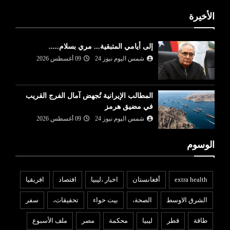
الأخيرة
إلى أيامي المتبقية... مري بسلام.....
شمس اليوم نيوز 24
09 أغسطس 2026
المطالب الإيرانية تُجهض آمال الفرج القريب
في مضيق هرمز
شمس اليوم نيوز 24
09 أغسطس 2026
الوسوم
extra health
أفغانستان
اخبار ،ليبيا
افتصاد
افريقيا
الشرق الاوسط
الصحة،
بيت حواء
تحقيقات،
سفر
طاقة
قطر
ليبيا
محكمة
مصر
ملف الأسبوع