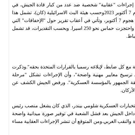
تخاذ إجراءات "عقابية" شخصية ضد عدد من كبار قادة الجيش، في
إطار التحقيقات الجارية في هجوم حماس المفاجئ يوم 7 أكتوبر 2023وحسب هيئة البث الاسرائيلية (كان)، تشمل هذا
الإجراءات عسكريين شغلوا مناصب رفيعة قبل وخلال هجوم 7 أكتوبر، وتأتي في أعقاب تقرير حول "الإخفاقات" التي
وقعت في اليوم المذكور، حيث قتل مئات الإسرائيليين واحتجزت حماس نحو 250 اسيرا. وبحسب التقديرات، قد تشمل
باط.
مع كل ضابط، لإبلاغه رسميا بالقرارات المتخذة بحقه".
وذكرت
ترسيخ معايير مهنية واضحة"، وأن الإجراءات تشكل "مرحلة
ثقة الجمهور بالمؤسسة العسكرية".
ورفض الجيش الكشف عن
لأركان.
تخبارات العسكرية شلومي بيندر، الذي كان يشغل منصب رئيس
اخل الجيش بعد فشل الشعبة في توفير صورة ميدانية واضحة
 والنقب الغربي.
ومن المتوقع أن تنشر الإجراءات العقابية مساء