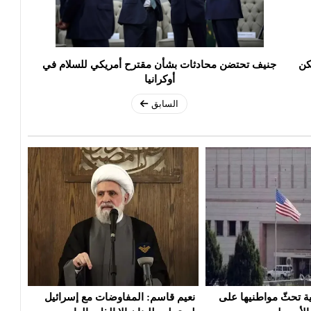
كن
جنيف تحتضن محادثات بشأن مقترح أمريكي للسلام في
أوكرانيا
السابق
مفاوضات مع إسرائيل
إيران: تصريحات ترامب بشأن إلغاء
سفار