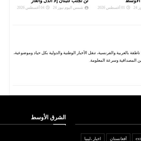
إلا الذل والعار
الهجوم «حرب نفسية» ولن نخدع
مغاد
24
04 أغسطس 2026
شمس اليوم نيوز 24
02 أغسطس 2026
شم
قة بالعربية والفرنسية، تنقل الأخبار الوطنية والدولية بكل حياد وموضوعية،
ن المصداقية وسرعة المعلومة.
الشرق الأوسط
ext
أفغانستان
اخبار ،ليبيا