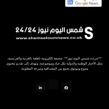
**جريدة شمس اليوم نيوز**: صحيفة إلكترونية ناطقة بالعربية والفرنسية،
تنقل الأخبار الوطنية والدولية بكل حياد وموضوعية، وتهدف إلى تقديم محتوى
متنوع وموثوق يجمع بين المصداقية وسرعة المعلومة.