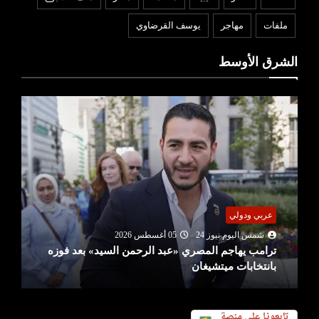
ملفات
مهاجر
يوسف القرضاوي
الشرق الأوسط
عربي ودولي
شمس اليوم نيوز 24
05 أغسطس 2026
ترامب يهاجم المصري «عبد الرحمن السيد» بعد فوزه
بانتخابات ميتشيغان