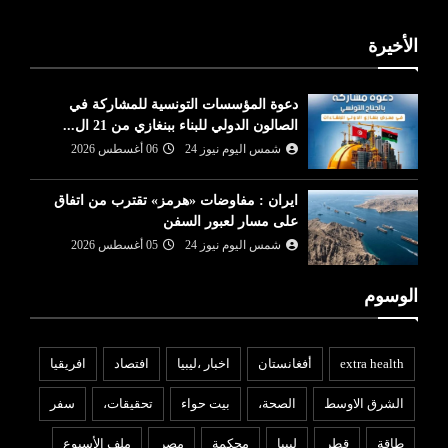
الأخيرة
دعوة المؤسسات التونسية للمشاركة في
الصالون الدولي للبناء ببنغازي من 21 ال...
شمس اليوم نيوز 24
06 أغسطس 2026
ايران : مفاوضات «هرمز» تقترب من اتفاق
على مسار لعبور السفن
شمس اليوم نيوز 24
05 أغسطس 2026
الوسوم
extra health
أفغانستان
اخبار ،ليبيا
افتصاد
افريقيا
الشرق الاوسط
الصحة،
بيت حواء
تحقيقات،
سفر
طاقة
قطر
ليبيا
محكمة
مصر
ملف الأسبوع