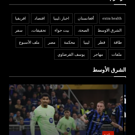
extra health
أفغانستان
اخبار ،ليبيا
افتصاد
افريقيا
الشرق الاوسط
الصحة،
بيت حواء
تحقيقات،
سفر
طاقة
قطر
ليبيا
محكمة
مصر
ملف الأسبوع
ملفات
مهاجر
يوسف القرضاوي
الشرق الأوسط
رياضة