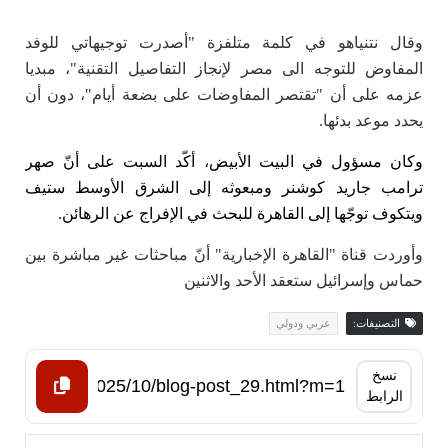
وقال نتنياهو في كلمة متلفزة "أصدرت توجيهاتي للوفد
المفاوض للتوجه الى مصر لإنجاز التفاصيل التقنية"، مبديا
عزمه على أن "تقتصر المفاوضات على بضعة أيام"، دون أن
يحدد موعد بدئها.
وكان مسؤول في البيت الأبيض، أكّد السبت على أنّ
صهر
ترامب جاريد كوشنر ومبعوثه إلى الشرق الأوسط ستيف
ويتكوف
توجّها إلى القاهرة للبحث في الإفراج عن الرهائن.
وأوردت قناة "القاهرة الإخبارية" أنّ مباحثات غير مباشرة بين
حماس وإسرائيل ستعقد الأحد والاثنين
التصنيفات:
عربي ودولي
نسخ
الرابط