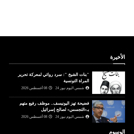
ليبيا طقس
الأخيرة
"بنات الشيخ ": سرد روائي لمعركة تحرير
المراة التونسية
شمس اليوم نيوز 24
08 أغسطس 2026
فضيحة تهز اليونيسف.. موظف رفيع متهم
بـ«التجسس» لصالح إسرائيل
شمس اليوم نيوز 24
08 أغسطس 2026
الوسوم