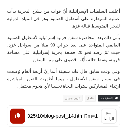
أعلنت السلطات الإسرائيلية أنّ قوات من سلاح البحرية بدأت
عملية السيطرة على أسطول الصمود وهو في المياه الدولية
للبحر المتوسط قبالة غزة.
يأتي ذلك بعد محاصرة سفن حربية إسرائيلية لأسطول الصمود
العالمي المتواجد على بعد حوالي 90 ميلا من سواحل غزة،
حيث تمّ رصد نحو 20 قطعة بحرية إسرائيلية على مسافة
قريبة، وسط حالة تأهّب قصوى على متن السفن.
وفي وقت سابق قال قائد سفينة ألما إنّ أربعة ألغام وُضعت
في مسار سفن الأسطول ، بينما أظهرت الصور المباشرة
ارتداء المشاركين سترات النجاة تحسبا لأي هجوم محتمل.
التصنيفات:
عاجل
عربي ودولي
نسخ
الرابط