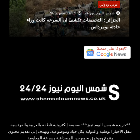
عربي ودولي
شمس اليوم نيوز 24
09 أغسطس 2026
الجزائر : التحقيقات تكشف ان السرعة كانت وراء
حادثة بومرداس
**جريدة شمس اليوم نيوز**: صحيفة إلكترونية ناطقة بالعربية والفرنسية،
تنقل الأخبار الوطنية والدولية بكل حياد وموضوعية، وتهدف إلى تقديم محتوى
متنوع وموثوق يجمع بين المصداقية وسرعة المعلومة.