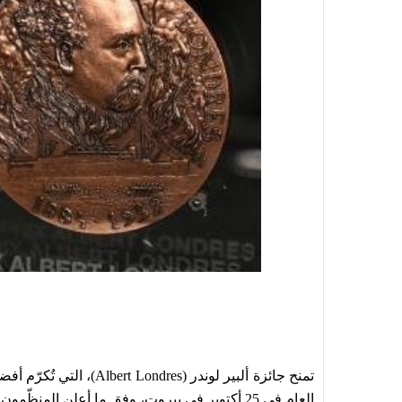
ت
منح جائزة ألبير لوندر (es
العام في 25 أكتوبر في بيروت، وفق ما أعلن المنظّمون أمس الأربعاء.