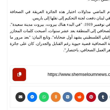
م الماضي مداولات اختيار هذه الجائزة العريقة في الصحافة
ي لبنان دفعت لجنة التحكيم إلى نقلها إلى باريس.
وذكّر المنظمون بما كتبه ألبير لوندر (Albert Londres) في نوفمبر 1919: "في البدء هناك بيروت، بيروت مدينة سعيدة".
د الصحافي إلى المنطقة بعد عشر سنوات، أصبحت كلمات المجازر
ئيلي الفلسطيني يشهد أول ضحاياه". وتابع البيان: "بعد مرور ما
ية الصحافية قضية حيوية رغم القنابل والجدران. كان على جائزة