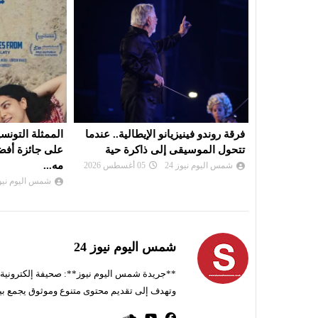
الية.. عندما
الممثلة التونسية آية باللآغة تتحصل
جاكراندا': قصة
رة حية
على جائزة أفضل ممثلة ضمن فعاليات
الانسان واسئلت
مه...
شمس اليوم نيوز 
شمس اليوم نيوز 24
05 أغسطس 2026
شمس اليوم نيوز 24
**جريدة شمس اليوم نيوز**: صحيفة إلكترونية ناط
وتهدف إلى تقديم محتوى متنوع وموثوق يجمع بي