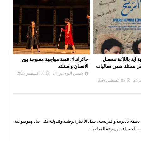
 مواجهة مفتوحة بين
فرقة روندو فينيزيانو الإيطالية.. عندما
الممث
ه
تتحول الموسيقى إلى ذاكرة حية
على 
مه...
24
06 أغسطس 2026
شمس اليوم نيوز 24
05 أغسطس 2026
شم
قة بالعربية والفرنسية، تنقل الأخبار الوطنية والدولية بكل حياد وموضوعية،
ن المصداقية وسرعة المعلومة.