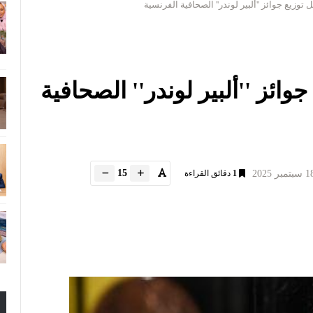
وزيع جوائز ''ألبير لوندر'' الصحافية الفرنسية
ائز ''ألبير لوندر'' الصحافية
15
1
دقائق القراءة