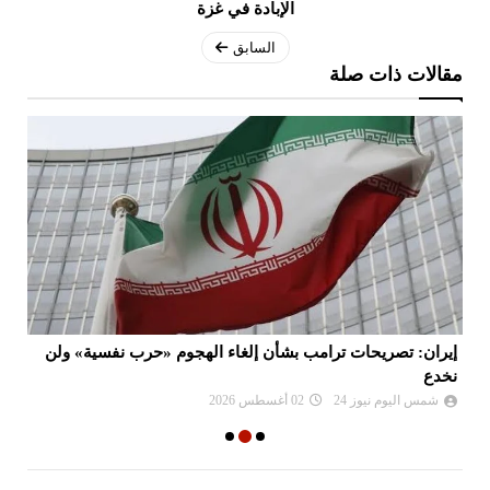
الإبادة في غزة
السابق
مقالات ذات صلة
إيران: تصريحات ترامب بشأن إلغاء الهجوم «حرب نفسية» ولن
سف
نخدع
شمس اليوم نيوز 24
02 أغسطس 2026