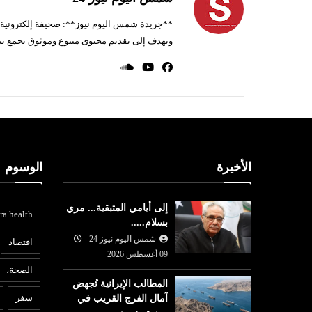
**جريدة شمس اليوم نيوز**: صحيفة إلكترونية ناط
وتهدف إلى تقديم محتوى متنوع وموثوق يجمع بي
الأخيرة
الوسوم
إلى أيامي المتبقية... مري
ra health
بسلام.....
شمس اليوم نيوز 24
افتصاد
09 أغسطس 2026
الصحة،
المطالب الإيرانية تُجهض
عربي ودولي
م
سفر
آمال الفرج القريب في