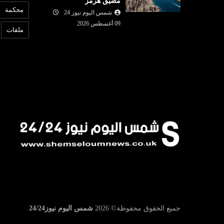
مضيق هرمز
09 أغسطس
شمس اليوم نيوز 24
09 أغسطس
محكمة
2026
شمس اليوم نيوز 24
6
قات تكشف ان
الحوثيُّون يستهدفون مصفاة
ا
09 أغسطس 2026
ملفات
 حادثة بومرداس
لشركة أرامكو السعودية
ا
جميع الحقوق محفوظة©
2026
شمس اليوم نيوز24/24