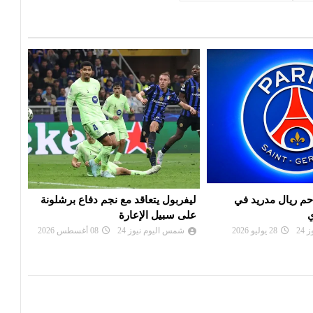
 مع نجم دفاع برشلونة
موعد سحب قرعة الدور التمهيدي
بي أ
ارة
لرابطة أبطال إفريقيا وكأس
صفقة
الكونفدرالية
24
08 أغسطس 2026
شم
شمس اليوم نيوز 24
02 أغسطس 2026