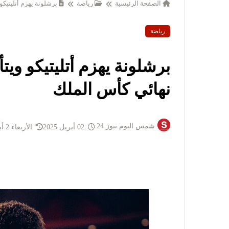
الصفحة الرئيسية
رياضة
برشلونة يهزم أتليتيك
رياضة
برشلونة يهزم أتليتيكو وي
نهائي كأس الملك
شمس اليوم نيوز 24
02 أبريل 2025
الأربعاء 2 أبريل 2025