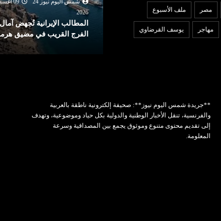
شمس اليوم نيوز 24
09 أغسطس
شمس اليوم نيوز 24
09 أغ
مصر
ملف الأسبوع
2026
202
لمطالب الإيرانية تُجهض آمال
إجراءات استثنائية جديدة لفائد
مهاجر
يوسف القرضاوي
لفرج القريب في مضيق هرمز
المستوردين في الجزائر
**جريدة شمس اليوم نيوز**: صحيفة إلكترونية ناطقة بالعربية
والفرنسية، تنقل الأخبار الوطنية والدولية بكل حياد وموضوعية، وتهدف
إلى تقديم محتوى متنوع وموثوق يجمع بين المصداقية وسرعة
المعلومة.