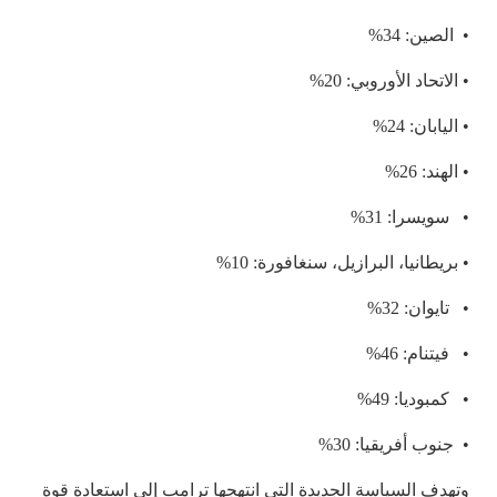
• الصين: 34%
• الاتحاد الأوروبي: 20%
• اليابان: 24%
• الهند: 26%
• سويسرا: 31%
• بريطانيا، البرازيل، سنغافورة: 10%
• تايوان: 32%
• فيتنام: 46%
• كمبوديا: 49%
• جنوب أفريقيا: 30%
وتهدف السياسة الجديدة التي انتهجها ترامب إلى استعادة قوة