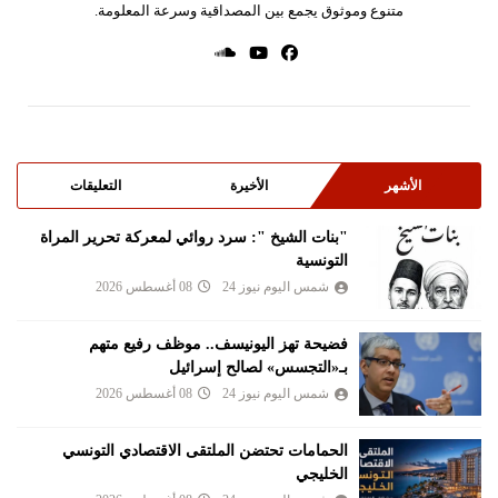
متنوع وموثوق يجمع بين المصداقية وسرعة المعلومة.
الأشهر
الأخيرة
التعليقات
"بنات الشيخ ": سرد روائي لمعركة تحرير المراة
التونسية
شمس اليوم نيوز 24
08 أغسطس 2026
فضيحة تهز اليونيسف.. موظف رفيع متهم
بـ«التجسس» لصالح إسرائيل
شمس اليوم نيوز 24
08 أغسطس 2026
الحمامات تحتضن الملتقى الاقتصادي التونسي
الخليجي