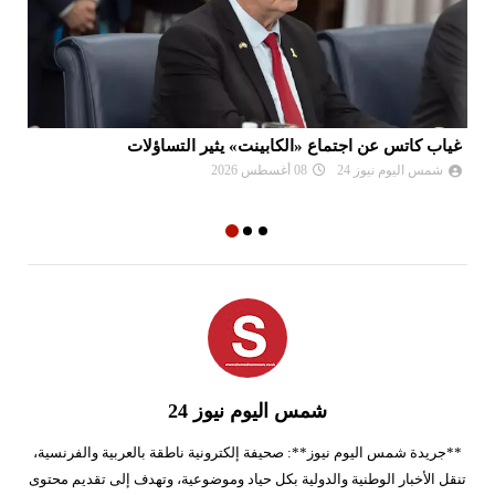
غياب كاتس عن اجتماع «الكابينت» يثير التساؤلات
فض
إس
شمس اليوم نيوز 24
08 أغسطس 2026
شمس اليوم نيوز 24
**جريدة شمس اليوم نيوز**: صحيفة إلكترونية ناطقة بالعربية والفرنسية،
تنقل الأخبار الوطنية والدولية بكل حياد وموضوعية، وتهدف إلى تقديم محتوى