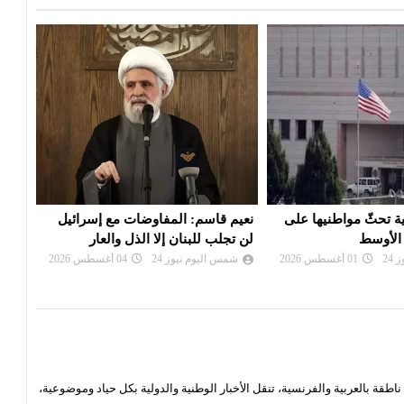
مفاوضات مع إسرائيل
إيران: تصريحات ترامب بشأن إلغاء
سفار
إلا الذل والعار
الهجوم «حرب نفسية» ولن نخدع
مغاد
24
04 أغسطس 2026
شمس اليوم نيوز 24
02 أغسطس 2026
شم
قة بالعربية والفرنسية، تنقل الأخبار الوطنية والدولية بكل حياد وموضوعية،