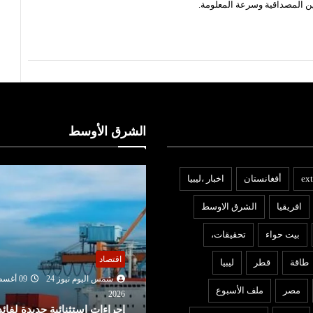
ن المصداقية وسرعة المعلومة.
الشرق الأوسط
ext
أفغانستان
اخبار ،ليبيا
افريقيا
الشرق الاوسط
بيت حواء
تحقيقات،
قتصاد
عربي ودولي
طاقة
قطر
ليبيا
شمس اليوم نيوز 24
09 أغسطس
شمس اليوم نيوز 24
09 أغ
مصر
ملف الأسبوع
2026
202
جراءات استثنائية جديدة لفائدة
الجزائر : التحقيقات تكشف ان