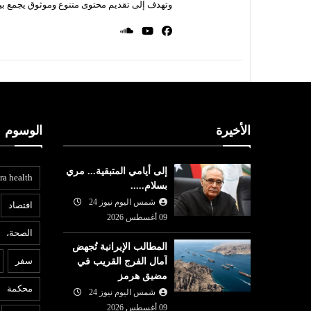
وتهدف إلى تقديم محتوى متنوع وموثوق يجمع بي
الأخيرة
الوسوم
إلى أيامي المتبقية... مري
ra health
بسلام.....
شمس اليوم نيوز 24
افتصاد
09 أغسطس 2026
الصحة،
المطالب الإيرانية تُجهض
عربي ودولي
ا
سفر
آمال الفرج القريب في
مضيق هرمز
09 أغسطس
شمس اليوم نيوز 24
09 أغسطس
محكمة
2026
شمس اليوم نيوز 24
6
ون مصفاة
نجل بايدن : وضع والدي المصاب
إ
09 أغسطس 2026