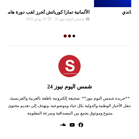
الألمانية تمارا كورباتش تُحرز لقب دورة هامبورغ للتنس
مو
ال
شمس اليوم نيوز 24
26 يوليو 2026
شمس اليوم نيوز 24
**جريدة شمس اليوم نيوز**: صحيفة إلكترونية ناطقة بالعربية والفرنسية،
تنقل الأخبار الوطنية والدولية بكل حياد وموضوعية، وتهدف إلى تقديم محتوى
متنوع وموثوق يجمع بين المصداقية وسرعة المعلومة.