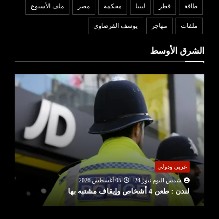
طاقة
قطر
ليبيا
محكمة
مصر
ملف الأسبوع
ملفات
مهاجر
يوسف القرضاوي
الشرق الأوسط
عربي ودولي
شمس اليوم نيوز 24
05 أغسطس 2026
لندن : طعن 4 أشخاص وإيقاف مشتبه بها