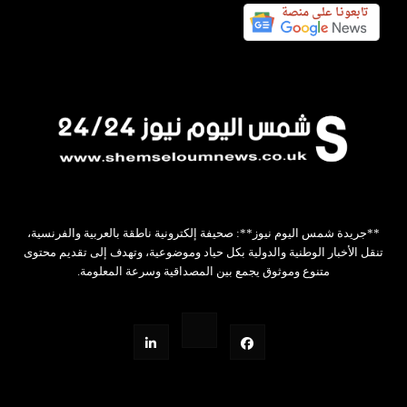
**جريدة شمس اليوم نيوز**: صحيفة إلكترونية ناطقة بالعربية والفرنسية،
تنقل الأخبار الوطنية والدولية بكل حياد وموضوعية، وتهدف إلى تقديم محتوى
متنوع وموثوق يجمع بين المصداقية وسرعة المعلومة.