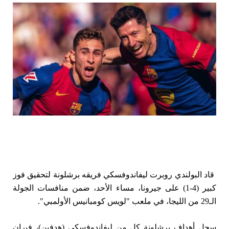
قاد البولندي روبرت ليفاندوفسكي فريقه برشلونة لتحقيق فوز
كبير (4-1) على جيرونا، مساء الأحد، ضمن منافسات الجولة
الـ29 من الليجا، في ملعب "لويس كومبانيس الأولمبي".
سجل أهداف برشلونة كل من ليفاندوفسكي (هدفين)، فيران