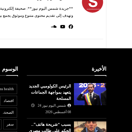
**جريدة شمس اليوم نيوز**: صحيفة إلكترونية ناط
وتهدف إلى تقديم محتوى متنوع وموثوق يجمع بي
الأخيرة
الوسوم
الرئيس الكولومبي الجديد
ra health
يتعهد بمواجهة الجماعات
المسلحة
افتصاد
شمس اليوم نيوز 24
08 أغسطس 2026
الصحة،
المرأة
ع
سفر
بسبب “شريحة هاتف”..
07 أغسطس
شمس اليوم نيوز 24
07 أغسطس
الحكم على طالب مصري
2026