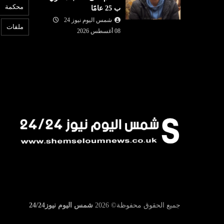
محكمة
ب 25 عامًا
وبات على
من الميدان إلى القرار: كيف تقود
6
مول الحرس
شمس اليوم نيوز 24
زهرة محمد عيسى ملف التضامن
ب
ملفات
08 أغسطس 2026
والإغاثة في ت...
ت
جميع الحقوق محفوظة©
2026
شمس اليوم نيوز24/24