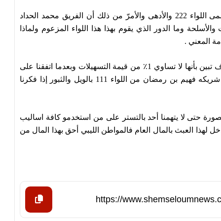
بعدها تفاجأت بأنه أسس مليشيا بهذه المبالغ تحت مسمى اللواء 222 والأدهى والأمرّ من ذلك أن الفريق محمد الحداد
الأسلحة وما الدور الذي يقوم بهذا هذا اللواء المزعوم ولماذا
ة المعني .
وعندما حاولنا اعادة تقييم الرهنيات التي قدمها للمصرف تبين بأنها لا تساوي 1٪ من قيمة التسهيلات وبعدما اتفقنا على
تحويل ملفه لمكتب النائب العام تعرضنا لتهديدات من شريكه فهيم بن رمضان من اللواء 111 بالويل والثبور إذا فكرنا
صورة حتى لا يتهمنا أحد بالتستر على من استخدمو كافة اساليب
خل لهذا العبث بالمال العام فالمواطن الليبي أحق بهذا المال من