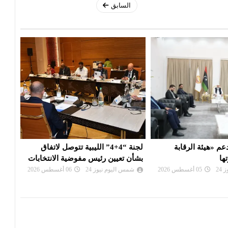
السابق
4+4” الليبية تتوصل لاتفاق
بعد تعذيب مواطن : النيابة تأمر بحبس
عقيل
يس مفوضية الانتخابات
مسؤول أمني وتلاحق آخرين
الإدا
24
06 أغسطس 2026
شمس اليوم نيوز 24
06 أغسطس 2026
شم