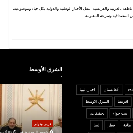
قة بالعربية والفرنسية، تنقل الأخبار الوطنية والدولية بكل حياد وموضوعية،
ن المصداقية وسرعة المعلومة.
الشرق الأوسط
ext
أفغانستان
اخبار ،ليبيا
افريقيا
الشرق الاوسط
بيت حواء
تحقيقات،
عربي ودولي
ربي ودولي
طاقة
قطر
ليبيا
شمس اليوم نيوز 24
07 أغ
شمس اليوم نيوز 24
08 أغسطس
2026