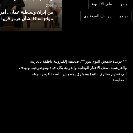
مصر
ملف الأسبوع
ردًا على روما.. إسبانيا تفرض
202
ين إيران وسلطنة عمان.. أمريكا
إجراءات مراقبة أمام الوافدين
مهاجر
يوسف القرضاوي
توقع اتفاقا بشأن هرمز قريبا
إيطاليا!
**جريدة شمس اليوم نيوز**: صحيفة إلكترونية ناطقة بالعربية
والفرنسية، تنقل الأخبار الوطنية والدولية بكل حياد وموضوعية، وتهدف
إلى تقديم محتوى متنوع وموثوق يجمع بين المصداقية وسرعة
المعلومة.