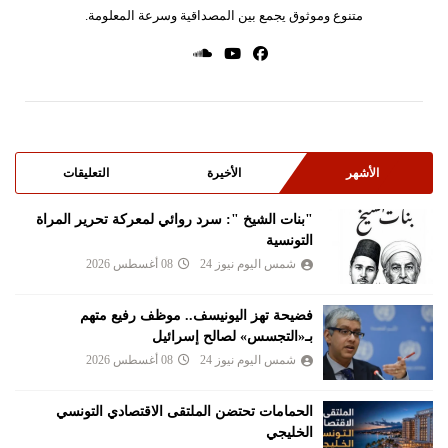
متنوع وموثوق يجمع بين المصداقية وسرعة المعلومة.
الأشهر
الأخيرة
التعليقات
"بنات الشيخ ": سرد روائي لمعركة تحرير المراة
التونسية
شمس اليوم نيوز 24
08 أغسطس 2026
فضيحة تهز اليونيسف.. موظف رفيع متهم
بـ«التجسس» لصالح إسرائيل
شمس اليوم نيوز 24
08 أغسطس 2026
الحمامات تحتضن الملتقى الاقتصادي التونسي
الخليجي