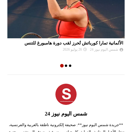
الألمانية تمارا كورباتش تُحرز لقب دورة هامبورغ للتنس
مو
ال
شمس اليوم نيوز 24
26 يوليو 2026
شمس اليوم نيوز 24
**جريدة شمس اليوم نيوز**: صحيفة إلكترونية ناطقة بالعربية والفرنسية،
تنقل الأخبار الوطنية والدولية بكل حياد وموضوعية، وتهدف إلى تقديم محتوى