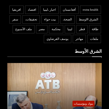
extra health
أفغانستان
اخبار ،ليبيا
افتصاد
افريقيا
الشرق الاوسط
الصحة،
بيت حواء
تحقيقات،
سفر
طاقة
قطر
ليبيا
محكمة
مصر
ملف الأسبوع
ملفات
مهاجر
يوسف القرضاوي
الشرق الأوسط
بنوك ومؤسسات