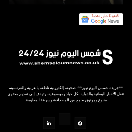
**جريدة شمس اليوم نيوز**: صحيفة إلكترونية ناطقة بالعربية والفرنسية،
تنقل الأخبار الوطنية والدولية بكل حياد وموضوعية، وتهدف إلى تقديم محتوى
متنوع وموثوق يجمع بين المصداقية وسرعة المعلومة.