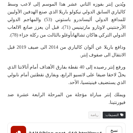
ويُدين إنتر بفوزه الثاني عشر هذا الموسم إلى لاعب وسط
كالياري السابق الدولي نيكولو باريلا الذي صنع الهدفين الأوليين
للمدافع الدولي أليساندرو باستوني (53) والمهاجم الدولي
الأرجنتيني لاوتارو مارتينيس (71)، قبل أن يعزز صانع الالعاب
الدولي التركي هاكان تشالهانأوغلو بالثالث من ركلة جزاء (78).
ودافع باريلا عن ألوان كالياري من 2014 الى صيف 2019 قبل
الانتقال الى صفوف إنتر.
ورفع إنتر رصيده إلى 40 نقطة بفارق الأهداف أمام أتالانتا الذي
يحلّ لاحقا ضيفا على لاتسيو الرابع، وبفارق نقطتين أمام نابولي
الذي يستضيف فينيتسيا، الأحد.
ويملك إنتر مباراة مؤجلة من المرحلة الرابعة عشرة ضد
فيورنتينا.
التصنيفات:
رياضة
نسخ