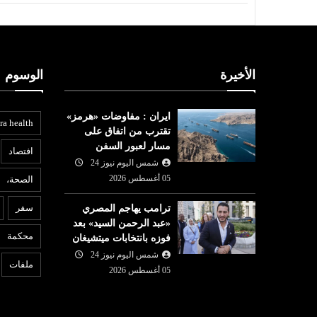
الأخيرة
الوسوم
ايران : مفاوضات «هرمز»
ra health
تقترب من اتفاق على
مسار لعبور السفن
افتصاد
شمس اليوم نيوز 24
05 أغسطس 2026
الصحة،
عربي ودولي
ع
سفر
ترامب يهاجم المصري
شمس اليوم نيوز 24
05 أغسطس
«عبد الرحمن السيد» بعد
05 أغسطس
2026
6
محكمة
فوزه بانتخابات ميتشيغان
الجيش الإسرائيلي يرفض
ل
«هيئة الرقابة
شمس اليوم نيوز 24
الانسحاب من غزة.. نتنياهو:
ز
ملفات
05 أغسطس 2026
المسودة الأمريكية ليست ا...
ف