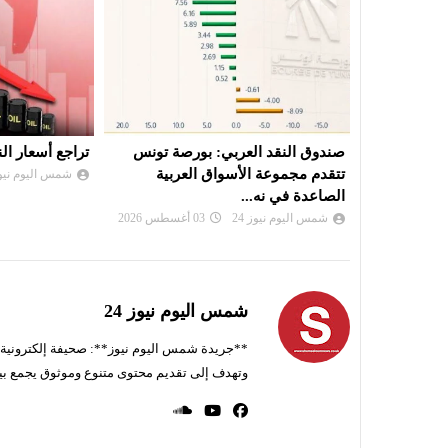
رصة تونس
تراجع أسعار النفط
السوق السعودي
عربية
من الشركات ال
شمس اليوم نيوز 24
03 أغسطس 2026
شمس اليوم نيوز 
شمس اليوم نيوز 24
**جريدة شمس اليوم نيوز**: صحيفة إلكترونية ناط
وتهدف إلى تقديم محتوى متنوع وموثوق يجمع بي