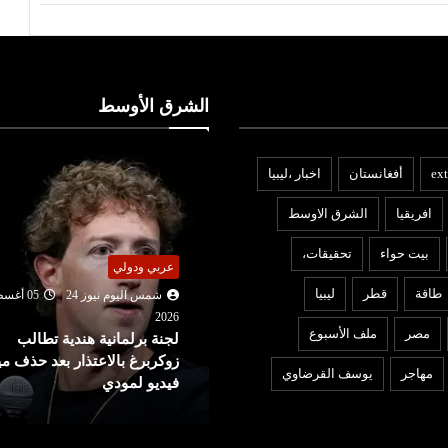
الشرق الأوسط
ext
أفغانستان
اخبار ،ليبيا
افريقيا
الشرق الاوسط
بيت حواء
تحقيقات،
ربي ودولي
عربي ودولي
طاقة
قطر
ليبيا
شمس اليوم نيوز 24
05 أغسطس
202
شمس اليوم نيوز 24
05 أغ
مصر
ملف الأسبوع
جنة برلمانية هندية تطالب
2026
وكربرغ بالاعتذار بعد حذف ميتا
لندن : طعن 4 أشخاص وإيقا
مهاجر
يوسف القرضاوي
يديو لمودي
مشتبه بها