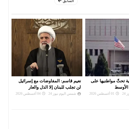
السابق
مفاوضات مع إسرائيل
إيران: تصريحات ترامب بشأن إلغاء
سفار
إلا الذل والعار
الهجوم «حرب نفسية» ولن نخدع
مغاد
24
04 أغسطس 2026
شمس اليوم نيوز 24
02 أغسطس 2026
شم